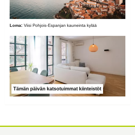
Loma:
Viisi Pohjois-Espanjan kauneinta kylää
Tämän päivän katsotuimmat kiinteistöt