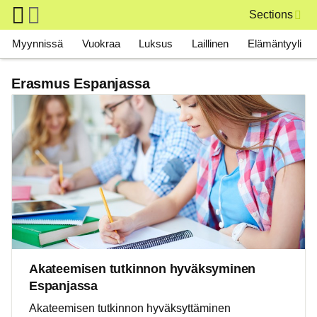
Skip to main content
Sections
Main navigation
Myynnissä
Vuokraa
Luksus
Laillinen
Elämäntyyli
Erasmus Espanjassa
Akateemisen tutkinnon hyväksyminen
Espanjassa
Akateemisen tutkinnon hyväksyttäminen