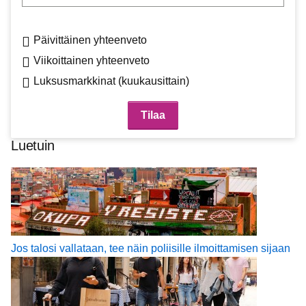
Päivittäinen yhteenveto
Viikoittainen yhteenveto
Luksusmarkkinat (kuukausittain)
Luetuin
Jos talosi vallataan, tee näin poliisille ilmoittamisen sijaan