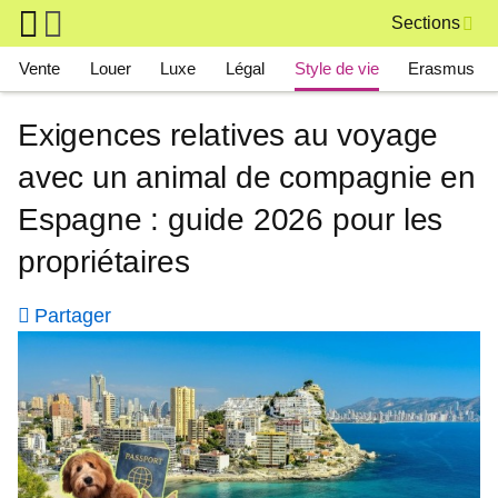
Skip to main content
Sections
Main navigation
Vente
Louer
Luxe
Légal
Style de vie
Erasmus
Exigences relatives au voyage
avec un animal de compagnie en
Espagne : guide 2026 pour les
propriétaires
Partager