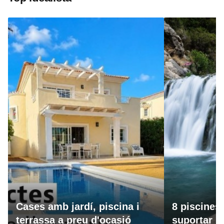
Cases amb jardí, piscina i
8 piscines
terrassa a preu d'ocasió
suportar la