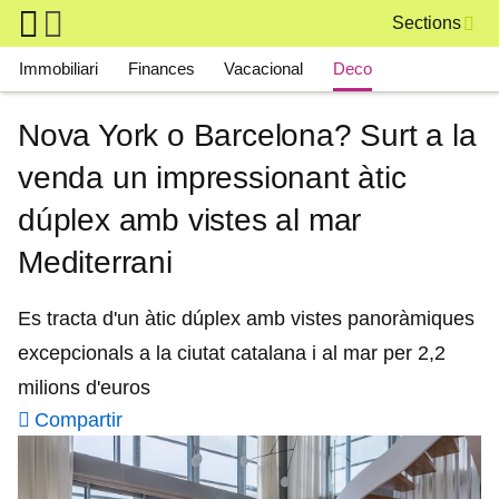
Skip to main content
Sections
Main navigation
Immobiliari
Finances
Vacacional
Deco
Nova York o Barcelona? Surt a la
venda un impressionant àtic
dúplex amb vistes al mar
Mediterrani
Es tracta d'un àtic dúplex amb vistes panoràmiques
excepcionals a la ciutat catalana i al mar per 2,2
milions d'euros
Compartir