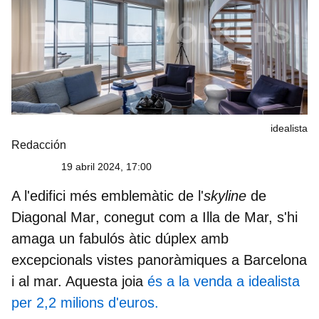
idealista
Redacción
19 abril 2024, 17:00
A l'edifici més emblemàtic de l'
skyline
de
Diagonal Mar
, conegut com a Illa de Mar, s'hi
amaga un fabulós àtic dúplex amb
excepcionals vistes panoràmiques a Barcelona
i al mar. Aquesta joia
és a la venda a idealista
per 2,2 milions d'euros.