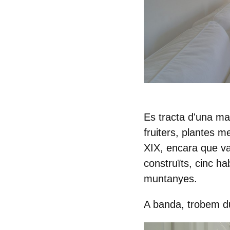
Es tracta d'una ma
fruiters, plantes m
XIX, encara que v
construïts, cinc ha
muntanyes.
A banda, trobem
d