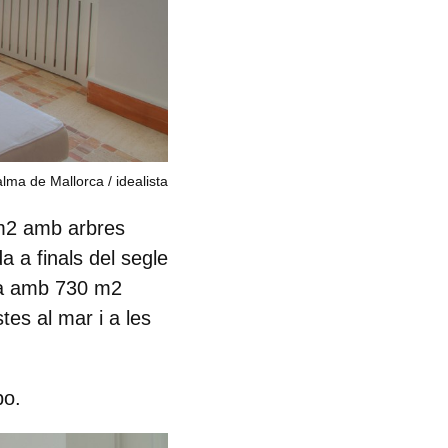
alma de Mallorca
idealista
 m2 amb arbres
a a finals del segle
ta amb
730 m2
tes al mar i a les
bo.