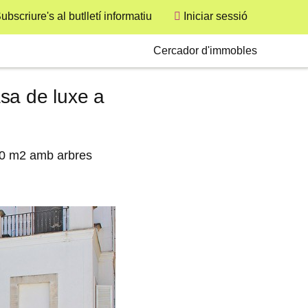
ubscriure's al butlletí informatiu
Iniciar sessió
User
Secondary
Cercador d'immobles
sa de luxe a
300 m2 amb arbres