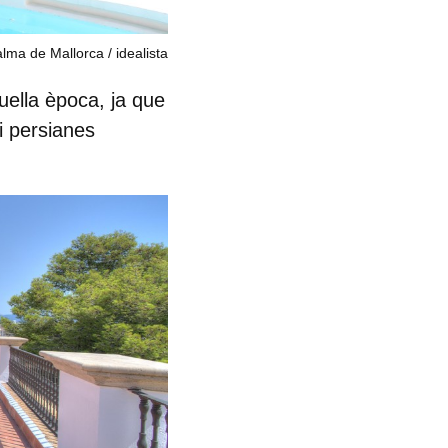
alma de Mallorca
idealista
quella època
, ja que
i persianes