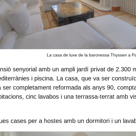
La casa de luxe de la baronessa Thyssen a P
nsió senyorial amb un ampli jardí privat de 2.300
editerrànies i piscina. La casa, que va ser construïd
a ser completament reformada als anys 90, comp
bitacions, cinc lavabos
i una terrassa-terrat amb vis
ues cases per a hostes
amb un dormitori i un lava