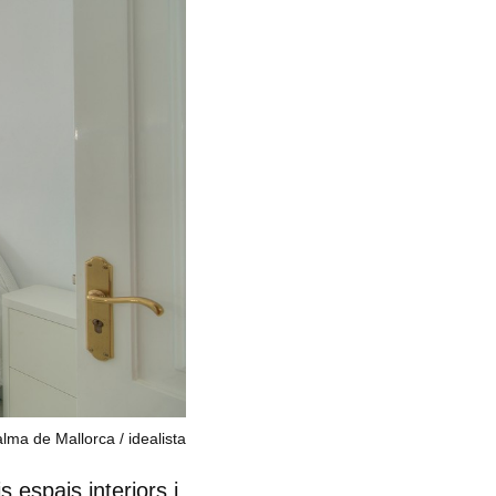
alma de Mallorca
idealista
 espais interiors i