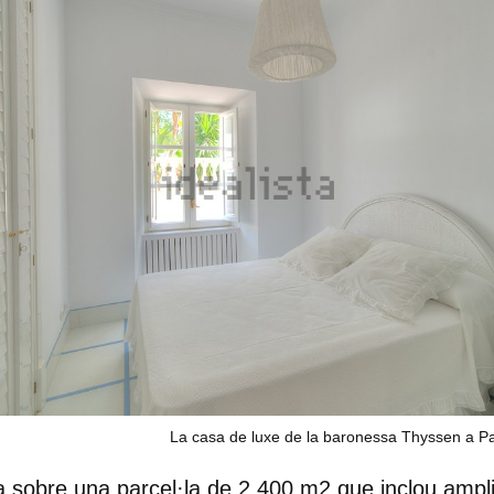
La casa de luxe de la baronessa Thyssen a P
a sobre una parcel·la de 2.400 m2 que inclou amplis