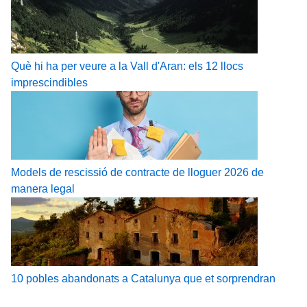
Què hi ha per veure a la Vall d'Aran: els 12 llocs
imprescindibles
Models de rescissió de contracte de lloguer 2026 de
manera legal
10 pobles abandonats a Catalunya que et sorprendran