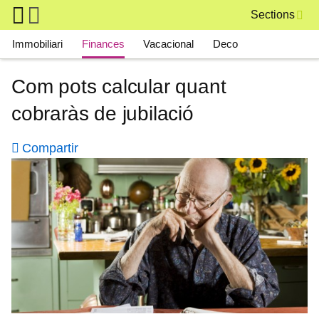
Skip to main content
Sections
Main navigation
Immobiliari
Finances
Vacacional
Deco
Com pots calcular quant
cobraràs de jubilació
Compartir