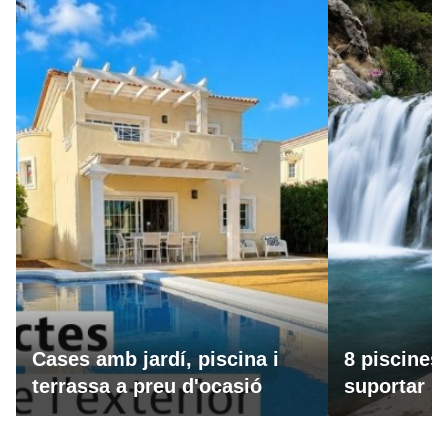
Cases amb jardí, piscina i
8 piscines
terrassa a preu d'ocasió
suportar la