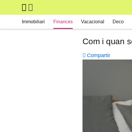
Skip to main content
Main navigation
Immobiliari
Finances
Vacacional
Deco
Com i quan se
Compartir