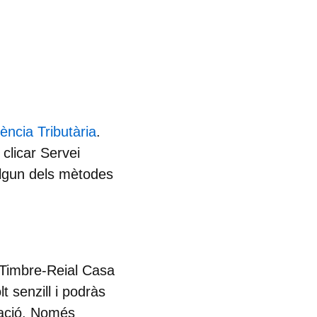
ència Tributària
.
 clicar
Servei
algun dels mètodes
i Timbre-Reial Casa
 senzill i podràs
icació. Només