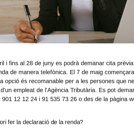
bril i fins al 28 de juny es podrà demanar cita prèvi
enda de manera
telefònica.
El 7 de maig començaran
ta opció és recomanable per a les persones que nec
 d'un empleat de l'Agència Tributària. Es pot deman
ns 901 12 12 24 i 91 535 73 26 o des de la pàgina 
ori fer la declaració de la renda?