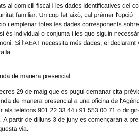
al domicili fiscal i les dades identificatives del co
itat familiar. Un cop fet això, cal prémer l'opció
ció
i emplenar totes les dades corresponents sobre 
 si és individual o conjunta i les que siguin necessà
rimoni. Si l'AEAT necessita més dades, el declarant
alla.
enda de manera presencial
mecres 29 de maig
que es pugui demanar cita prèv
renda de manera presencial
a una oficina de l'Agènc
ar als telèfons 901 22 33 44 i 91 553 00 71 o dirigi
a. A partir de dilluns 3 de juny es començaran a pre
questa via.