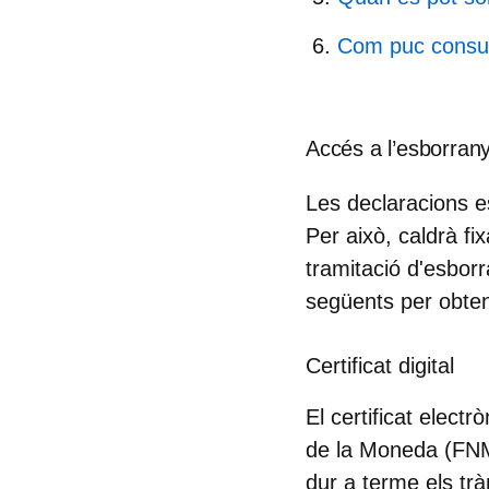
Com puc consult
Accés a l’esborrany
Les declaracions e
Per això, caldrà fi
tramitació d'esbo
següents per obten
Certificat digital
El certificat elect
de la Moneda (FNMT-
dur a terme els trà