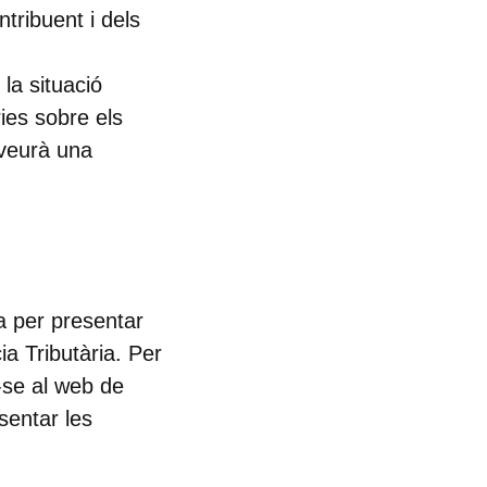
ntribuent i dels
la situació
ries sobre els
 veurà una
ia per
presentar
ia Tributària. Per
r-se al web de
sentar les