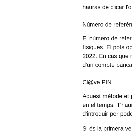
hauràs de clicar l'
Número de referèn
El número de referè
físiques. El pots o
2022. En cas que n
d'un compte bancari
Cl@ve PIN
Aquest mètode et p
en el temps. T'haur
d'introduir per pod
Si és la primera v