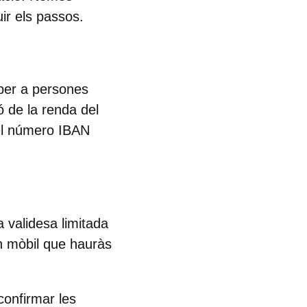
ir els passos.
 per a persones
ó de la renda del
 el número IBAN
 validesa limitada
fon mòbil que hauràs
confirmar les