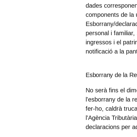
dades corresponents 
components de la un
Esborrany/declara
personal i familiar,
ingressos i el pat
notificació a la pant
Esborrany de la R
No serà fins el di
l'esborrany de la 
fer-ho, caldrà truc
l'Agència Tributàri
declaracions per a