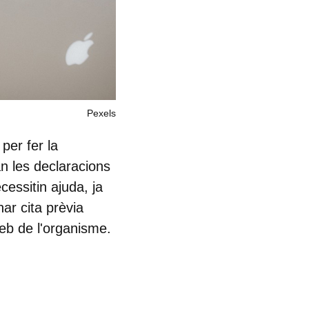
Pexels
a per
fer la
 les declaracions
essitin ajuda, ja
ar cita prèvia
web de l'organisme.