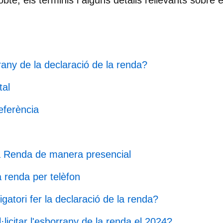
bté, els terminis i alguns detalls rellevants sobre
rany de la declaració de la renda?
tal
eferència
a Renda de manera presencial
a renda per telèfon
igatori fer la declaració de la renda?
licitar l'esborrany de la renda el 2024?