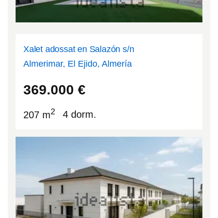
Xalet adossat en Salazón s/n
Almerimar, El Ejido, Almería
36.706
-2.83213
369.000
€
2
207 m
4 dorm.