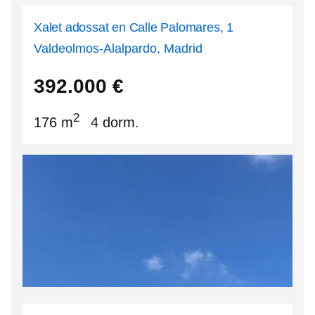
Xalet adossat en Calle Palomares, 1
Valdeolmos-Alalpardo, Madrid
40.6401
-3.45475
392.000
€
2
176 m
4 dorm.