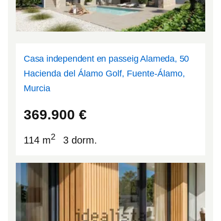
Casa independent en passeig Alameda, 50
Hacienda del Álamo Golf, Fuente-Álamo,
Murcia
37.7664
-1.19426
369.900
€
2
114 m
3 dorm.