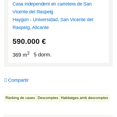
Casa independent en carretera de San
Vicente del Raspeig
Haygon - Universidad, San Vicente del
Raspeig, Alicante
38.3836
-0.52303
590.000
€
2
369 m
5 dorm.
Compartir
Rànking de cases
Descomptes
Habitatges amb descomptes