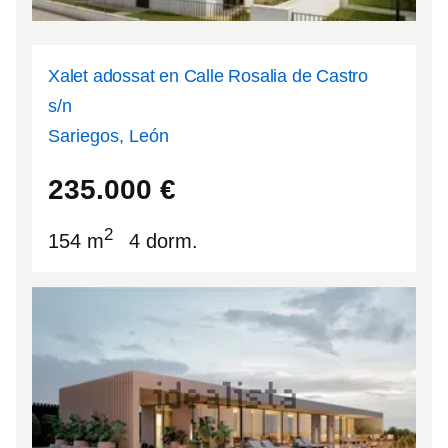
Xalet adossat en Calle Rosalia de Castro
s/n
Sariegos, León
42.6556
-5.64219
235.000
€
2
154 m
4 dorm.