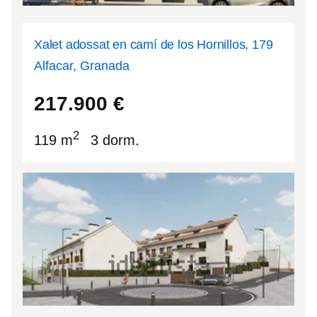
Xalet adossat en camí de los Hornillos, 179
Alfacar, Granada
37.2436
-3.56537
217.900
€
2
119 m
3 dorm.