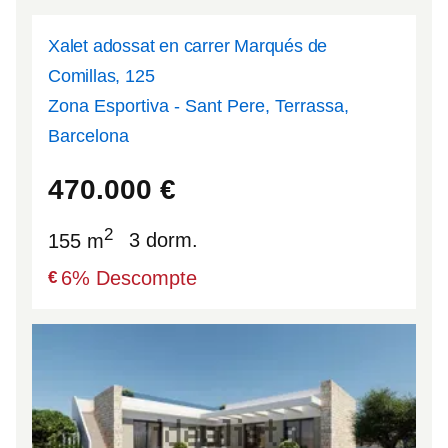
Xalet adossat en carrer Marqués de
Comillas, 125
Zona Esportiva - Sant Pere, Terrassa,
Barcelona
41.5755
2.00499
470.000
€
2
155 m
3 dorm.
6
% Descompte
€