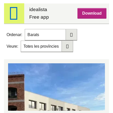
idealista
Download
Free app
Ordenar:
Barats
Veure:
Totes les províncies