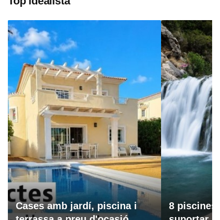
Top idealista
Cases amb jardí, piscina i
8 piscines
terrassa a preu d'ocasió
suportar la