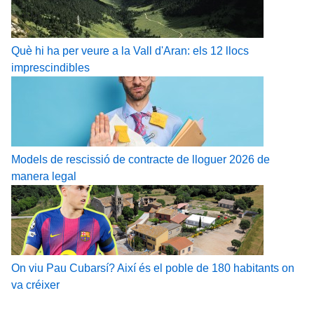
Què hi ha per veure a la Vall d'Aran: els 12 llocs
imprescindibles
Models de rescissió de contracte de lloguer 2026 de
manera legal
On viu Pau Cubarsí? Així és el poble de 180 habitants on
va créixer