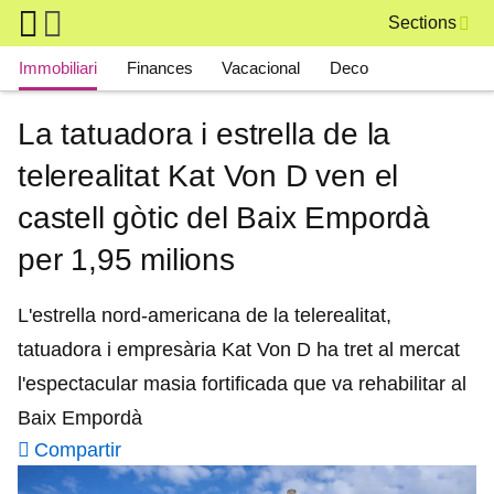
Skip to main content
Sections
Main navigation
Immobiliari
Finances
Vacacional
Deco
La tatuadora i estrella de la
telerealitat Kat Von D ven el
castell gòtic del Baix Empordà
per 1,95 milions
L'estrella nord-americana de la telerealitat,
tatuadora i empresària Kat Von D ha tret al mercat
l'espectacular masia fortificada que va rehabilitar al
Baix Empordà
Compartir