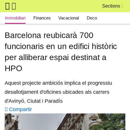
Skip to main content
Sections
Main navigation
Immobiliari
Finances
Vacacional
Deco
Barcelona reubicarà 700
funcionaris en un edifici històric
per alliberar espai destinat a
HPO
Aquest projecte ambiciós implica el progressiu
desallotjament d'oficines ubicades als carrers
d'Avinyó, Ciutat i Paradís
Compartir