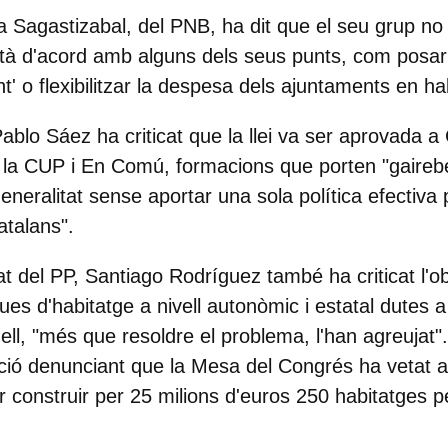
ia Sagastizabal, del PNB, ha dit que el seu grup no
està d'acord amb alguns dels seus punts, com posar 
nt' o flexibilitzar la despesa dels ajuntaments en ha
ablo Sáez ha criticat que la llei va ser aprovada 
 la CUP i En Comú, formacions que porten "gaireb
Generalitat sense aportar una sola política efectiva 
atalans".
at del PP, Santiago Rodríguez també ha criticat l'o
iques d'habitatge a nivell autonòmic i estatal dutes 
ll, "més que resoldre el problema, l'han agreujat".
nció denunciant que la Mesa del Congrés ha vetat 
er construir per 25 milions d'euros 250 habitatges p