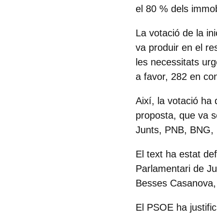
el 80 % dels immob
La votació de la in
va produir en el re
les necessitats ur
a favor, 282 en con
Així,
la votació ha 
proposta, que va s
Junts, PNB, BNG, P
El text
ha estat de
Parlamentari de J
Besses Casanova, 
El
PSOE
ha justifi