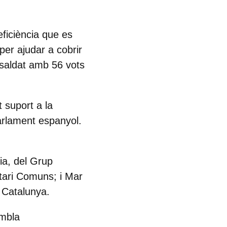
eficiència que es
 per ajudar a cobrir
a saldat amb
56 vots
 suport a la
arlament espanyol.
ia, del Grup
tari Comuns; i Mar
 Catalunya.
embla