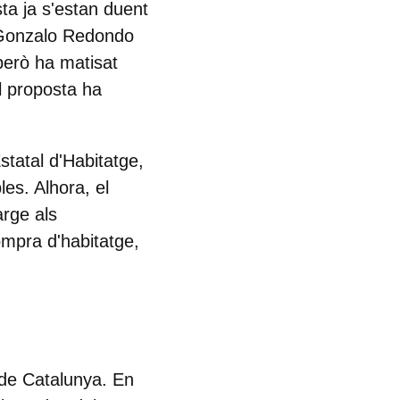
ta ja s'estan duent
ta Gonzalo Redondo
 però ha matisat
l proposta ha
statal d'Habitatge,
es. Alhora, el
arge als
ompra d'habitatge,
 de Catalunya. En