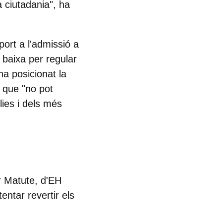
 ciutadania", ha
port a l'admissió a
a baixa per regular
ha posicionat la
 que "no pot
lies i dels més
r Matute, d'EH
tentar revertir els