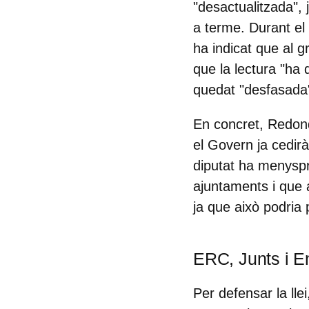
"desactualitzada",
j
a terme. Durant el 
ha indicat que al g
que la lectura "ha 
quedat "desfasada
En concret, Redond
el Govern ja cedirà
diputat ha menyspr
ajuntaments i que 
ja que això podria p
ERC, Junts i E
Per defensar la ll