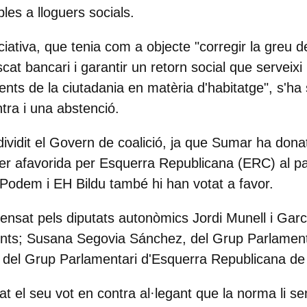
les a lloguers socials.
iciativa, que tenia com a objecte "corregir la greu d
scat bancari i garantir un retorn social que serveixi
gents de la ciutadania en matèria d'habitatge", s'h
tra i una abstenció
.
dividit el Govern de coalició
, ja que Sumar ha donat
er afavorida per Esquerra Republicana (ERC) al p
odem i EH Bildu també hi han votat a favor.
fensat pels diputats autonòmics Jordi Munell i Garc
unts; Susana Segovia Sánchez, del Grup Parlamen
del Grup Parlamentari d'Esquerra Republicana de
cat el seu vot en contra al·legant que
la norma li s