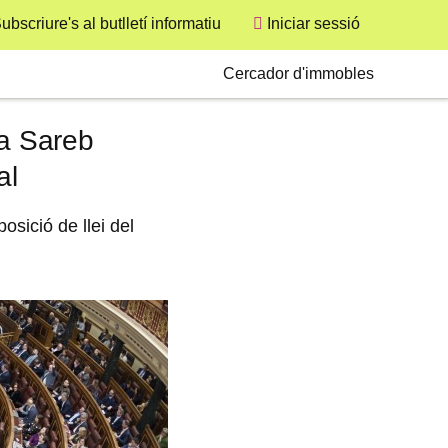
ubscriure's al butlletí informatiu
Iniciar sessió
User
Secondary
Cercador d'immobles
la Sareb
al
osició de llei del