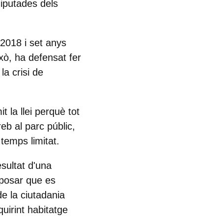
diputades dels
 2018 i
set anys
ixò,
ha defensat fer
la crisi de
la llei perquè tot
eb al parc públic,
 temps limitat.
sultat d'una
suposar que es
de la ciutadania
quirint habitatge