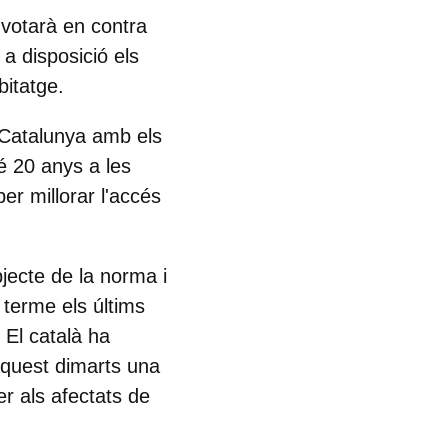
 votarà en contra
a disposició els
bitatge.
a Catalunya amb els
é 20 anys a les
per millorar l'accés
bjecte de la norma i
a terme els últims
 El català ha
aquest dimarts una
er als afectats de