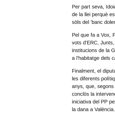
Per part seva, Ido
de la llei perquè 
sòls del 'banc dole
Pel que fa a Vox, P
vots d'ERC, Junts,
institucions de la 
a l'habitatge dels c
Finalment, el diput
les diferents polít
anys, que, segons e
conclòs la interve
iniciativa del PP p
la dana a València.