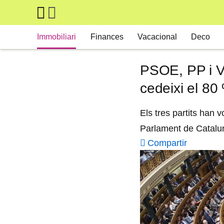
Skip to main content
Main navigation
Immobiliari
Finances
Vacacional
Deco
PSOE, PP i Vo
cedeixi el 80
Els tres partits han v
Parlament de Catalun
Compartir