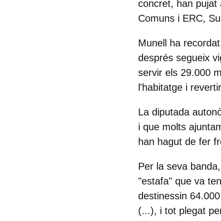
concret, han pujat 
Comuns i ERC, Sus
Munell ha recordat
després segueix vi
servir els 29.000 m
l'habitatge i revert
La diputada autonò
i que molts ajuntam
han hagut de fer fr
Per la seva banda,
"estafa" que va ten
destinessin 64.000 
(...), i tot plegat