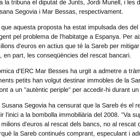
a la tribuna el diputat de Junts, Jordi Munell, i les 
ana Segovia i Mar Bessas, respectivament.
 que aquesta proposta ha estat impulsada des del
gent pel problema de l'habitatge a Espanya
. Per a
ilions d'euros en actius que té la Sareb
per mitigar 
ir, en part, les conseqüències del rescat bancari.
mica d'ERC Mar Besses ha urgit a admetre a tràmit 
ents petits han volgut destinar immobles de la Sar
ont a un "autèntic periple" per accedir-hi durant un
 Susana Segovia ha censurat que la Sareb és el re
ir l'inici a la bombolla immobiliària del 2008. "Va 
milions d'euros al rescat dels bancs, no al rescat 
 perquè la Sareb continués comprant, especulant i ad