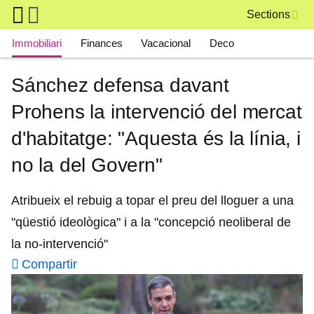
Skip to main content
Sections
Main navigation
Immobiliari
Finances
Vacacional
Deco
Sánchez defensa davant
Prohens la intervenció del mercat
d'habitatge: "Aquesta és la línia, i
no la del Govern"
Atribueix el rebuig a topar el preu del lloguer a una
"qüestió ideològica" i a la "concepció neoliberal de
la no-intervenció"
Compartir