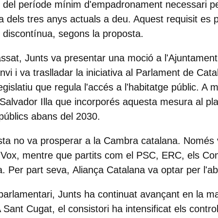
ó del període mínim d'empadronament necessari pe
a dels tres anys actuals a deu. Aquest requisit es 
discontínua, segons la proposta.
assat,
Junts va presentar una moció a l'Ajuntamen
vi i va traslladar la iniciativa al Parlament de Cata
egislatiu que regula l'accés a l'habitatge públic. 
 Salvador Illa que incorporés aquesta mesura al pl
públics abans del 2030.
posta no va prosperar a la Cambra catalana. Només v
 Vox
, mentre que partits com el
PSC, ERC, els Co
a. Per part seva,
Aliança Catalana
va optar per l'ab
 parlamentari, Junts ha continuat avançant en la ma
A Sant Cugat, el consistori ha intensificat els contr