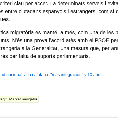
riteri clau per accedir a determinats serveis i evita
ites entre ciutadans espanyols i estrangers, com sí
ques.
lítica migratòria es manté, a més, com una de les pr
unts. N'és una prova l'acord atès amb el PSOE pe
rangeria a la Generalitat, una mesura que, per ar
rés per falta de suports parlamentaris.
idad nacional' a la catalana: "más integración" y 10 año…
egit
Market navigator