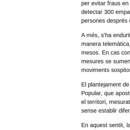
per evitar fraus en
detectar 300 empad
persones després d
A més, s'ha endurit
manera telemàtica,
mesos. En cas cont
mesures se sumen c
moviments sospito
El plantejament de
Popular, que aposta
el territori, mesur
sense establir dife
En aquest sentit,
l