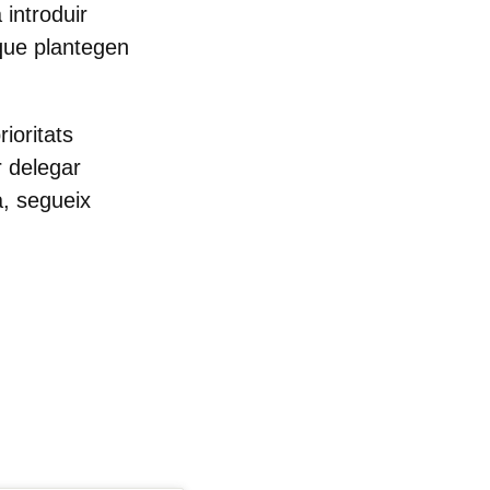
 introduir
 que plantegen
ioritats
r delegar
a, segueix