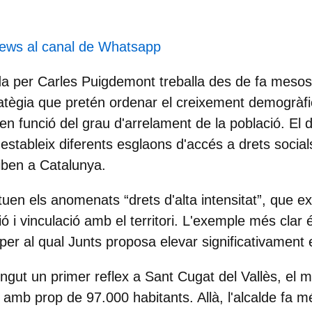
.
news al canal de Whatsapp
da per
Carles Puigdemont
treballa des de fa mesos
atègia que pretén ordenar el creixement demogràfic 
 en funció del grau d'arrelament de la població. E
 estableix diferents esglaons d'accés a drets social
iben a Catalunya.
situen els anomenats “drets d'alta intensitat”, que ex
ó i vinculació amb el territori. L'exemple més clar 
 per al qual Junts proposa elevar significativament e
 tingut un primer reflex a Sant Cugat del Vallès, el 
, amb prop de 97.000 habitants. Allà, l'alcalde fa 