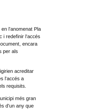
 en l'anomenat Pla
i redefinir l'accés
l document, encara
s per als
igirien acreditar
és l'accés a
ls requisits.
municipi més gran
més d'un any que