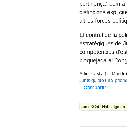
pertinença”
com a c
distincions explíc
altres forces políti
El control de la po
estratègiques de J
competències d'est
bloquejada al Cong
Article vist a (El Mundo)
Junts quiere una 'prior
Compartir
JuntsXCat
Habitatge prot