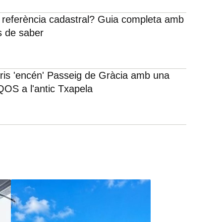
 referència cadastral? Guia completa amb
s de saber
rris 'encén' Passeig de Gràcia amb una
IQOS a l'antic Txapela