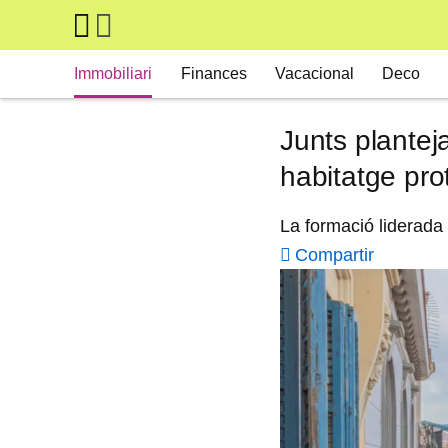
Skip to main content
Main navigation
Immobiliari
Finances
Vacacional
Deco
Junts plantej
habitatge pro
La formació liderada
Compartir