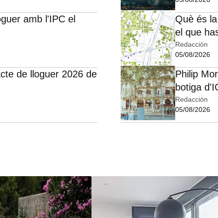
oguer amb l'IPC el
Què és la
el que ha
Redacción
05/08/2026
cte de lloguer 2026 de
Philip Mo
botiga d'
Redacción
05/08/2026