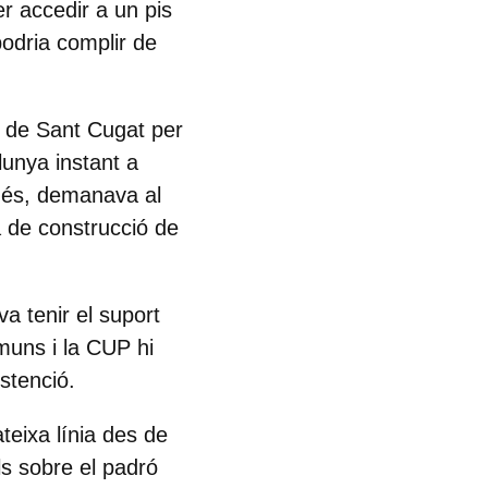
r accedir a un pis
podria complir de
t de Sant Cugat
per
lunya instant a
A més, demanava al
a de construcció de
a tenir el suport
muns i la CUP
hi
stenció.
teixa línia des de
ols sobre el padró