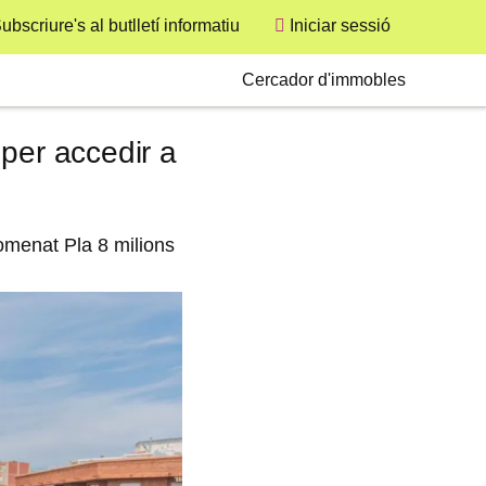
ubscriure's al butlletí informatiu
Iniciar sessió
User
Secondary
Cercador d'immobles
per accedir a
omenat Pla 8 milions