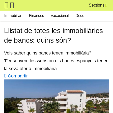
Skip to main content
Sections
Main navigation
Immobiliari
Finances
Vacacional
Deco
Llistat de totes les immobiliàries
de bancs: quins són?
Vols saber quins bancs tenen immobiliària?
T'ensenyem les webs on els bancs espanyols tenen
la seva oferta immobiliària
Compartir