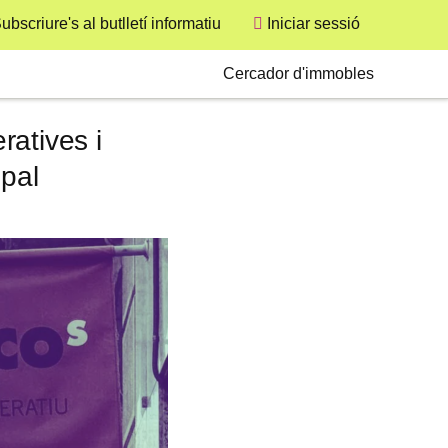
ubscriure's al butlletí informatiu
Iniciar sessió
User
Secondary
Cercador d'immobles
atives i
ipal