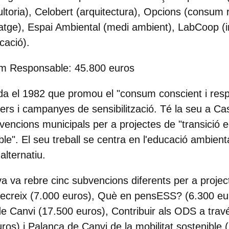
ltoria), Celobert (arquitectura), Opcions (consum 
tatge), Espai Ambiental (medi ambient), LabCoop (
cació).
m Responsable: 45.800 euros
a el 1982 que promou el "consum conscient i resp
llers i campanyes de sensibilització. Té la seu a C
vencions municipals per a projectes de "transició e
e". El seu treball se centra en l'educació ambienta
lternatiu.
a va rebre cinc subvencions diferents per a proje
ecreix (7.000 euros), Què en pensESS? (6.300 eur
e Canvi (17.500 euros), Contribuir als ODS a travé
os) i Palanca de Canvi de la mobilitat sostenible 