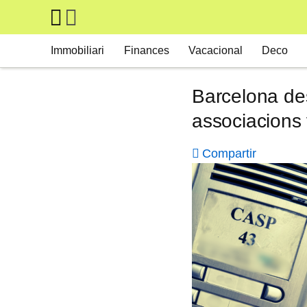
Skip to main content
Main navigation
Immobiliari
Finances
Vacacional
Deco
Barcelona des
associacions 
Compartir