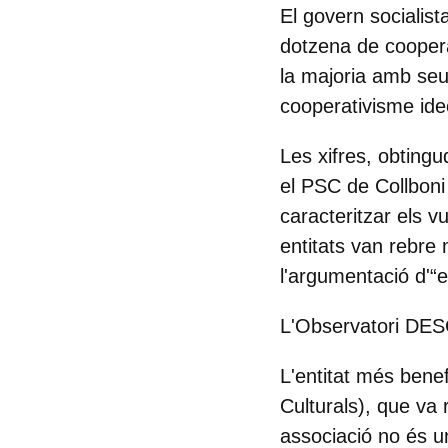
El govern socialis
dotzena de coopera
la majoria amb seu 
cooperativisme ideo
Les xifres, obting
el PSC de Collboni 
caracteritzar els 
entitats van rebre 
l'argumentació d'“e
L'Observatori DESC,
L'entitat més bene
Culturals), que va
associació no és u