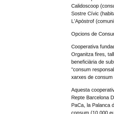
Calidoscoop (consu
Sostre Cívic (habi
L'Apòstrof (comuni
Opcions de Consu
Cooperativa fundad
Organitza fires, ta
beneficiària de sub
"consum responsabl
xarxes de consum a
Aquesta cooperativ
Repte Barcelona D
PaCa, la Palanca d
consum (10.000 eur