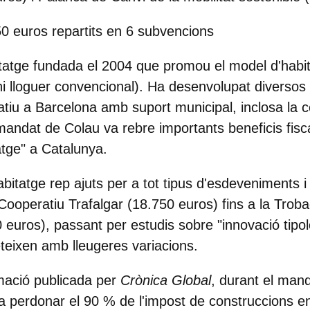
50 euros repartits en 6 subvencions
tatge fundada el 2004 que promou el model d'habi
ni lloguer convencional). Ha desenvolupat diversos
atiu a Barcelona amb suport municipal, inclosa la c
mandat de Colau va rebre importants beneficis fisc
tge" a Catalunya.
bitatge rep ajuts per a tot tipus d'esdeveniments i
 Cooperatiu Trafalgar (18.750 euros) fins a la Tro
 euros), passant per estudis sobre "innovació tipo
eteixen amb lleugeres variacions.
rmació publicada per
Crònica Global
, durant el man
 va perdonar el 90 % de l'impost de construccions e