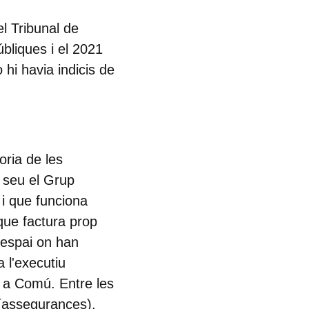
l Tribunal de
bliques i el 2021
 hi havia indicis de
oria de les
a seu el Grup
i que funciona
que factura prop
'espai on han
a l'executiu
na a Comú. Entre les
 (assegurances),