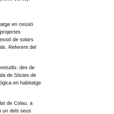
tatge en cessió
 projectes
essió de solars
als. Referent del
 estudis: des de
bada de Sòcies de
lògica en habitatge
dat de Colau, a
n un dels seus