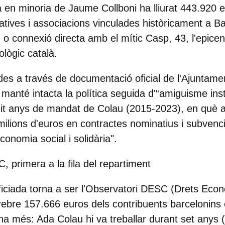
ta en minoria de Jaume Collboni ha lliurat 443.920 
tives i associacions vinculades històricament a 
o connexió directa amb el mític Casp, 43, l'epicen
lògic català.
udes a través de documentació oficial de l'Ajuntame
manté intacta la política seguida d'“amiguisme inst
vuit anys de mandat de Colau (2015-2023), en què
milions d'euros en contractes nominatius i subvenc
conomia social i solidària".
 primera a la fila del repartiment
ficiada torna a ser l'Observatori DESC (Drets Econ
 rebre 157.666 euros dels contribuents barcelonins
na més: Ada Colau hi va treballar durant set anys