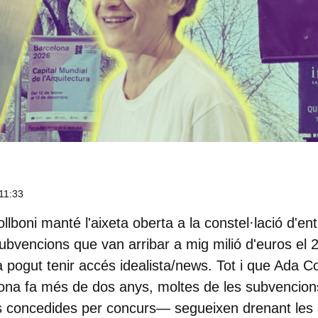
11:33
lboni manté l'aixeta oberta a la constel·lació d'enti
vencions que van arribar a mig milió d'euros el 
pogut tenir accés idealista/news. Tot i que Ada Co
elona fa més de dos anys, moltes de les subvenci
es concedides per concurs— segueixen drenant les 