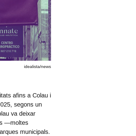
idealista/news
tats afins a Colau i
2025, segons un
lau va deixar
ons —moltes
arques municipals.