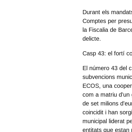
Durant els mandats
Comptes per presum
la
Fiscalia de Barc
delicte.
Casp 43: el fortí 
El número 43 del c
subvencions municip
ECOS, una coopera
com a matriu d'un 
de set milions d'e
coincidit i han sorg
municipal liderat p
entitats que estan