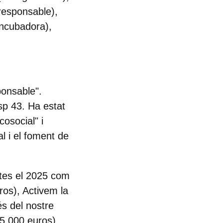
responsable),
incubadora),
onsable".
asp 43. Ha estat
cosocial" i
l i el foment de
ctes el 2025 com
os), Activem la
s del nostre
(5.000 euros).