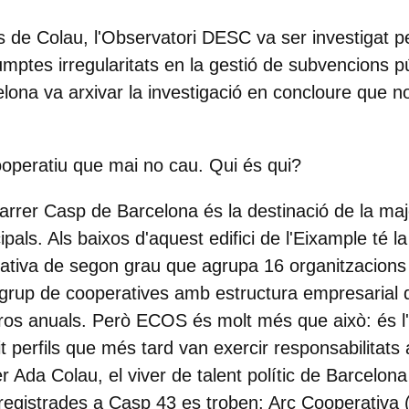
 de Colau, l'Observatori DESC va ser investigat pe
ptes irregularitats en la gestió de subvencions pú
elona va arxivar la investigació en concloure que no
cooperatiu que mai no cau. Qui és qui?
arrer Casp de Barcelona és la destinació de la maj
als. Als baixos d'aquest edifici de l'Eixample té l
tiva de segon grau que agrupa 16 organitzacions 
grup de cooperatives amb estructura empresarial 
uros anuals. Però ECOS és molt més que això: és l
it perfils que més tard van exercir responsabilitats 
er Ada Colau, el viver de talent polític de Barcelo
 registrades a Casp 43 es troben: Arç Cooperativa