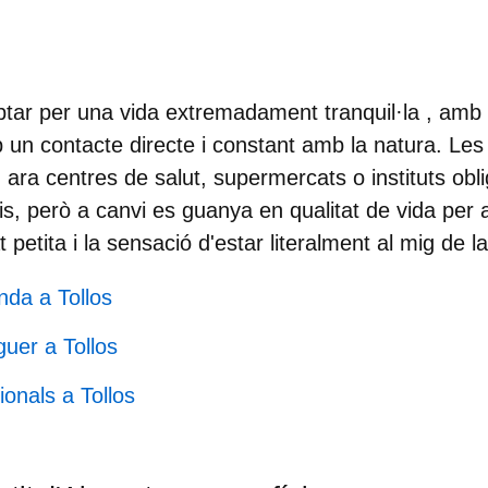
optar per una
vida extremadament tranquil·la
, amb m
 un contacte directe i constant amb la natura. Les
 ara centres de salut, supermercats o instituts obl
is, però a canvi es guanya en qualitat de vida per a
at petita i la sensació d'estar literalment al mig de 
da a Tollos
guer a Tollos
onals a Tollos