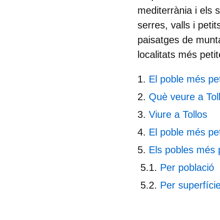
mediterrània i els 
serres, valls i pet
paisatges de munta
localitats més peti
El poble més pet
Què veure a Tol
Viure a Tollos
El poble més pet
Els pobles més p
Per població
Per superfíci