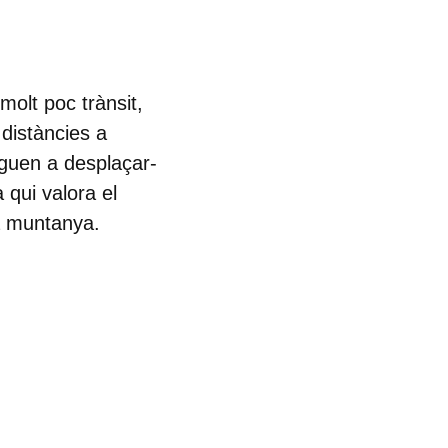
olt poc trànsit,
 distàncies a
iguen a desplaçar-
 qui valora el
la muntanya.