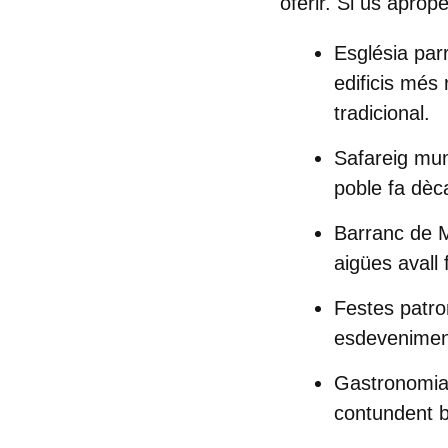
oferir. Si us aprop
Església par
edificis més 
tradicional.
Safareig mun
poble fa dèc
Barranc de M
aigües avall 
Festes patro
esdeveniment 
Gastronomia 
contundent
b