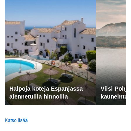
Halpoja koteja Espanjassa
Viisi Pohj
alennetuilla hinnoilla
kauneinta 
Katso lisää