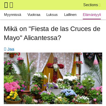
Skip to main content
Sections
Main navigation
Myynnissä
Vuokraa
Luksus
Laillinen
Elämäntyyli
Mikä on "Fiesta de las Cruces de
Mayo" Alicantessa?
Jaa