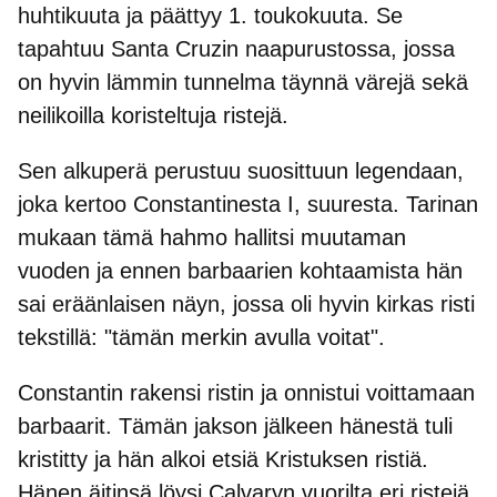
huhtikuuta ja päättyy 1. toukokuuta. Se
tapahtuu Santa Cruzin naapurustossa, jossa
on
hyvin lämmin tunnelma täynnä värejä sekä
neilikoilla koristeltuja ristejä.
Sen alkuperä perustuu suosittuun legendaan,
joka kertoo Constantinesta I, suuresta. Tarinan
mukaan tämä hahmo hallitsi muutaman
vuoden ja ennen barbaarien kohtaamista hän
sai eräänlaisen näyn, jossa oli hyvin kirkas risti
tekstillä: "
tämän merkin avulla voitat
".
Constantin rakensi ristin ja onnistui voittamaan
barbaarit. Tämän jakson jälkeen hänestä tuli
kristitty ja hän alkoi etsiä Kristuksen ristiä.
Hänen äitinsä löysi Calvaryn vuorilta eri ristejä