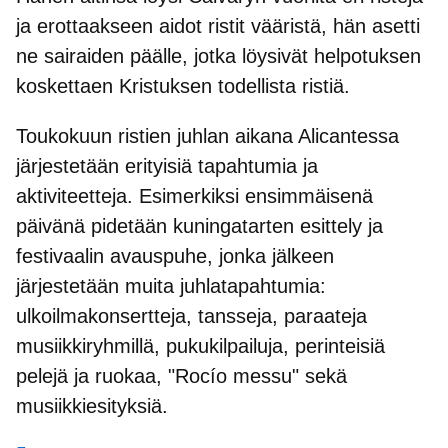
ja erottaakseen aidot ristit vääristä, hän asetti
ne sairaiden päälle, jotka löysivät helpotuksen
koskettaen Kristuksen todellista ristiä.
Toukokuun ristien juhlan aikana Alicantessa
järjestetään
erityisiä tapahtumia ja
aktiviteetteja
. Esimerkiksi ensimmäisenä
päivänä pidetään kuningatarten esittely ja
festivaalin avauspuhe, jonka jälkeen
järjestetään muita juhlatapahtumia:
ulkoilmakonsertteja, tansseja, paraateja
musiikkiryhmillä, pukukilpailuja, perinteisiä
pelejä ja ruokaa, "Rocío messu" sekä
musiikkiesityksiä.