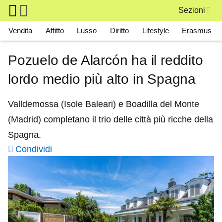
Skip to main content
Sezioni
Main navigation
Vendita
Affitto
Lusso
Diritto
Lifestyle
Erasmus
Pozuelo de Alarcón ha il reddito
lordo medio più alto in Spagna
Valldemossa (Isole Baleari) e Boadilla del Monte
(Madrid) completano il trio delle città più ricche della
Spagna.
Condividi