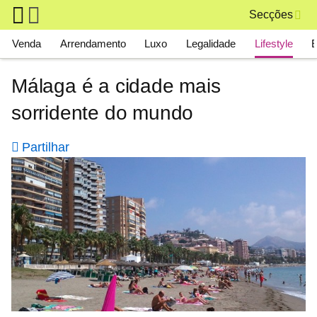
Skip to main content
Secções
Main navigation
Venda
Arrendamento
Luxo
Legalidade
Lifestyle
Málaga é a cidade mais
sorridente do mundo
Partilhar