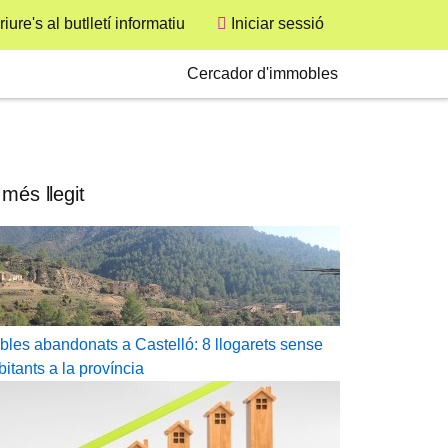
User
iure's al butlletí informatiu
Iniciar sessió
Secondary
Cercador d'immobles
 més llegit
bles abandonats a Castelló: 8 llogarets sense
bitants a la província