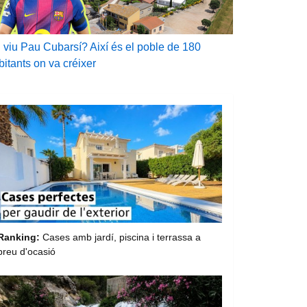
 viu Pau Cubarsí? Així és el poble de 180
bitants on va créixer
Ranking:
Cases amb jardí, piscina i terrassa a
preu d'ocasió