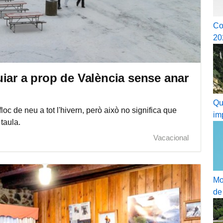
Co
20
iar a prop de València sense anar
Qu
loc de neu a tot l'hivern, però això no significa que
im
taula.
Vacacional
Mo
de