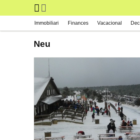
Skip to main content
Main navigation
Immobiliari
Finances
Vacacional
Dec
Neu