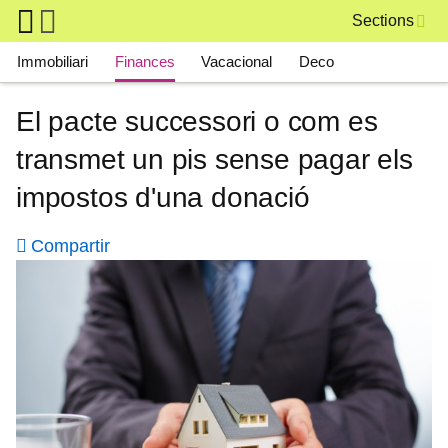
Skip to main content
Sections
Main navigation
Immobiliari
Finances
Vacacional
Deco
El pacte successori o com es
transmet un pis sense pagar els
impostos d'una donació
Compartir