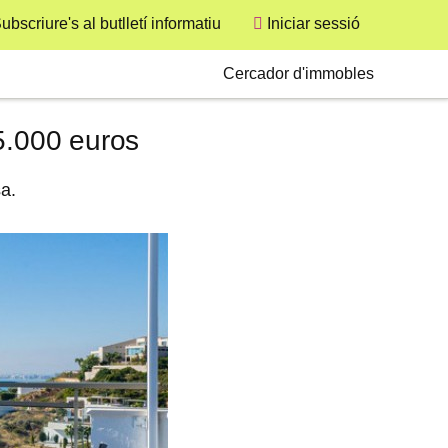
ubscriure's al butlletí informatiu
Iniciar sessió
User
Secondary
Cercador d'immobles
5.000 euros
sa.