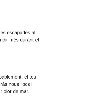
stes escapades al
endir més durant el
bablement, el teu
ràs nous llocs i
r olor de mar.