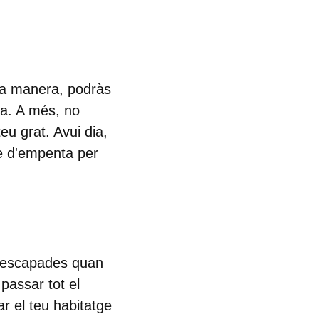
ta manera, podràs
ra. A més, no
teu grat. Avui dia,
te d'empenta per
ar escapades quan
passar tot el
ar el teu habitatge