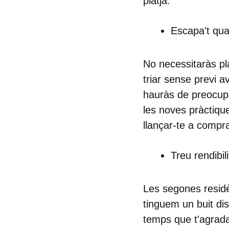
platja:
Escapa't qua
No necessitaràs pl
triar sense previ a
hauràs de preocupar-
les noves pràctiqu
llançar-te a comprar
Treu rendibili
Les segones residè
tinguem un buit di
temps que t'agradari