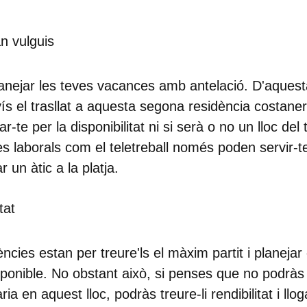
n vulguis
anejar les teves vacances amb antelació. D'aques
vís el trasllat a aquesta segona residència costane
te per la disponibilitat ni si serà o no un lloc del 
es laborals com el teletreball només poden servir-
 un àtic a la platja.
tat
ncies estan per treure'ls el màxim partit i planej
sponible. No obstant això, si penses que no podràs 
a en aquest lloc, podràs treure-li rendibilitat i llog