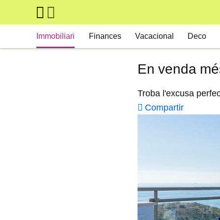
Skip to main content
Main navigation
Immobiliari
Finances
Vacacional
Deco
En venda més 
Troba l'excusa perfec
Compartir