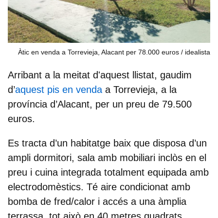
Àtic en venda a Torrevieja, Alacant per 78.000 euros / idealista
Arribant a la meitat d'aquest llistat, gaudim
d’
aquest pis en venda
a
Torrevieja,
a la
província d’
Alacant,
per un preu de
79.500
euros.
Es tracta d’un habitatge baix que disposa d’un
ampli dormitori, sala amb mobiliari inclòs en el
preu i cuina integrada totalment equipada amb
electrodomèstics. Té aire condicionat amb
bomba de fred/calor i accés a una àmplia
terrassa, tot això en
40 metres quadrats.