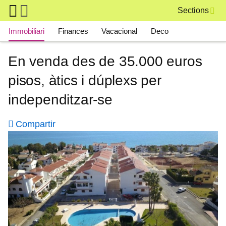
Skip to main content
Sections
Main navigation
Immobiliari
Finances
Vacacional
Deco
En venda des de 35.000 euros
pisos, àtics i dúplexs per
independitzar-se
Compartir