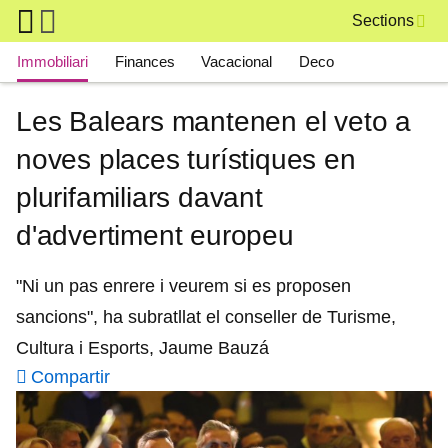
Skip to main content
Sections
Main navigation
Immobiliari
Finances
Vacacional
Deco
Les Balears mantenen el veto a
noves places turístiques en
plurifamiliars davant
d'advertiment europeu
"Ni un pas enrere i veurem si es proposen
sancions", ha subratllat el conseller de Turisme,
Cultura i Esports, Jaume Bauzá
Compartir