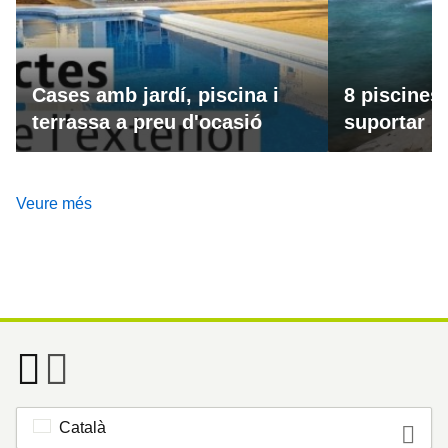
Cases amb jardí, piscina i
8 piscines
terrassa a preu d'ocasió
suportar la
Veure més
Català