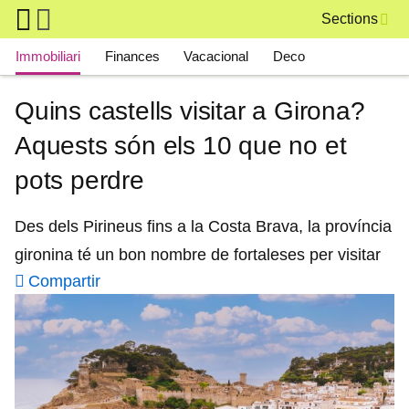
Skip to main content
Sections
Main navigation
Immobiliari
Finances
Vacacional
Deco
Quins castells visitar a Girona?
Aquests són els 10 que no et
pots perdre
Des dels Pirineus fins a la Costa Brava, la província
gironina té un bon nombre de fortaleses per visitar
Compartir