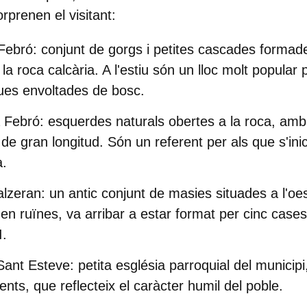
rprenen el visitant:
Febró:
conjunt de gorgs i petites cascades formade
 la roca calcària. A l'estiu són un lloc molt popular
ues envoltades de bosc.
 Febró:
esquerdes naturals obertes a la roca, amb
de gran longitud. Són un referent per als que s'ini
a.
lzeran:
un antic conjunt de masies situades a l'oes
 en ruïnes, va arribar a estar format per cinc cas
I.
Sant Esteve:
petita església parroquial del municipi,
nts, que reflecteix el caràcter humil del poble.