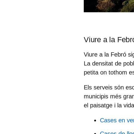
Viure a la Febr
Viure a la Febró si
La densitat de pobl
petita on tothom e
Els serveis són es
municipis més gr
el paisatge i la vid
Cases en ve
Cases de llo