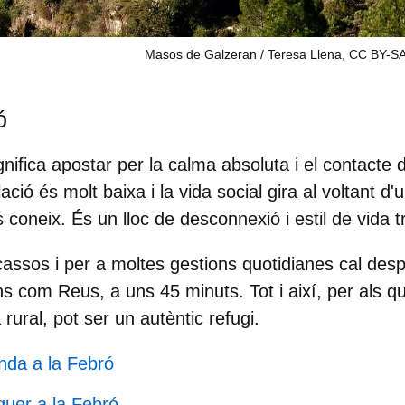
Masos de Galzeran / Teresa Llena, CC BY-S
ó
gnifica apostar per la
calma absoluta
i el contacte 
ació és molt baixa i la vida social gira al voltant d
s coneix. És un lloc de desconnexió i
estil de vida t
cassos i per a moltes gestions quotidianes cal desp
ans com
Reus
, a uns 45 minuts. Tot i així, per als qu
a rural, pot ser un autèntic refugi.
nda a la Febró
guer a la Febró