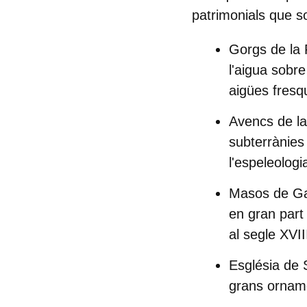
patrimonials que so
Gorgs de la 
l'aigua sobre
aigües fresq
Avencs de la
subterrànies 
l'espeleologi
Masos de Ga
en gran part
al segle XVII
Església de 
grans orname