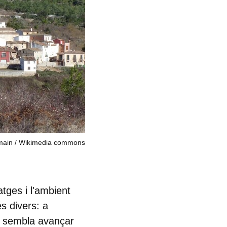
main
Wikimedia commons
tges i l'ambient
és divers: a
ps sembla avançar