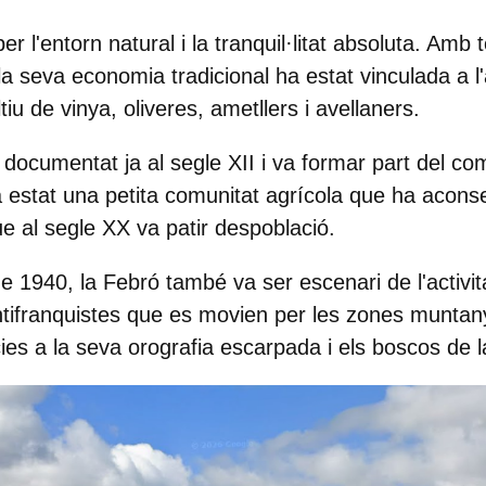
r l'entorn natural i la tranquil·litat absoluta. Amb t
la seva economia tradicional ha estat vinculada a l'
ltiu de vinya
, oliveres, ametllers i avellaners.
x documentat ja al
segle
XII
i va formar part del co
a estat una petita comunitat agrícola que ha acons
ue al segle XX va patir despoblació.
e 1940, la Febró també va ser escenari de l'activi
ntifranquistes que es movien per les zones muntany
ies a la seva orografia escarpada i els boscos de l