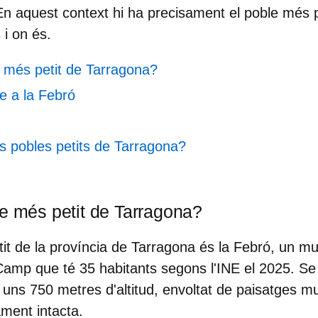
n aquest context hi ha precisament el
poble més p
 i on és.
e més petit de Tarragona?
e a la Febró
s pobles petits de Tarragona?
le més petit de Tarragona?
tit de la província de Tarragona és
la Febró
, un mu
 Camp que té
35 habitants
segons l'INE el 2025. Se 
a uns 750 metres d'altitud, envoltat de paisatges m
ament intacta.