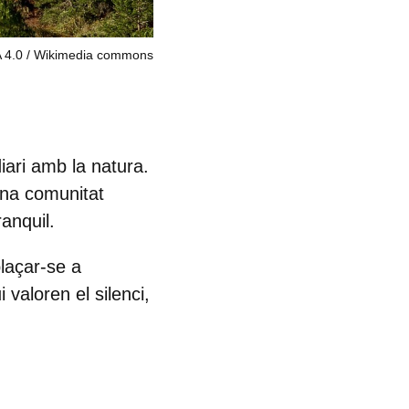
A 4.0
Wikimedia commons
diari amb la natura.
'una comunitat
ranquil
.
laçar-se a
i valoren el silenci,