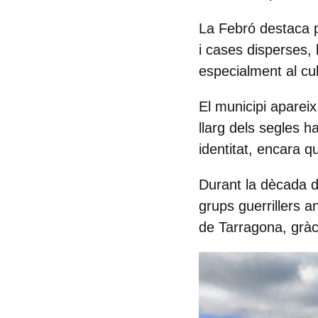
La Febró destaca pe
i cases disperses, 
especialment al
cu
El municipi aparei
llarg dels segles h
identitat, encara q
Durant la dècada d
grups guerrillers a
de Tarragona, gràc