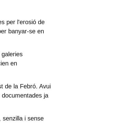
s per l'erosió de
 per banyar-se en
 galeries
cien en
t de la Febró. Avui
es documentades ja
 senzilla i sense