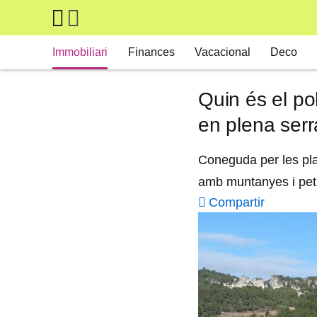
Skip to main content
Main navigation
Immobiliari
Finances
Vacacional
Deco
Quin és el po
en plena serr
Coneguda per les pla
amb muntanyes i peti
Compartir