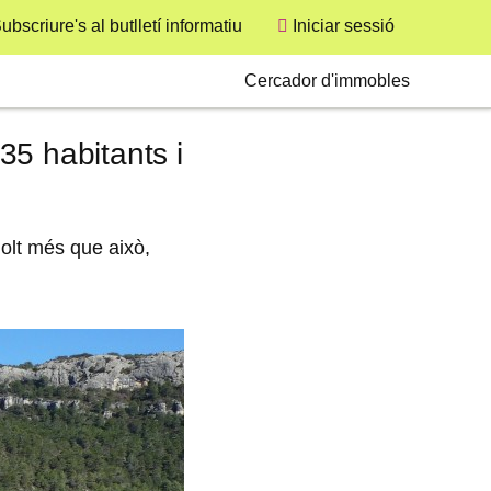
ubscriure's al butlletí informatiu
Iniciar sessió
User
Secondary
Cercador d'immobles
5 habitants i
olt més que això,