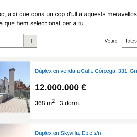
oc, així que dona un cop d'ull a aquests meravello
a
que hem seleccionat per a tu.
Veure:
Totes
Dúplex en venda a Calle Córcega, 331
Gr
41
2.
12.000.000
€
2
368 m
3 dorm.
Dúplex en Skyvilla, Epic s/n