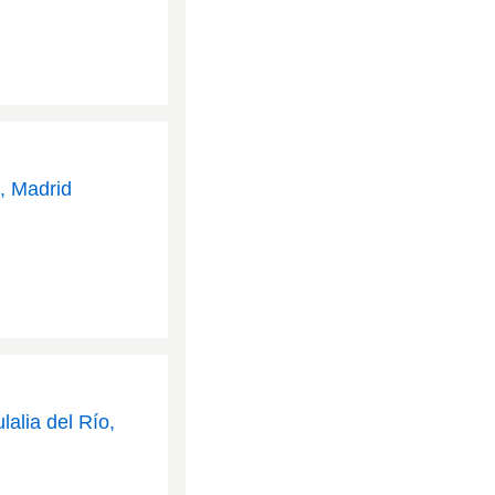
l, Madrid
alia del Río,