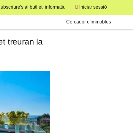
ubscriure's al butlletí informatiu
Iniciar sessió
User
Secondary
Cercador d'immobles
t treuran la