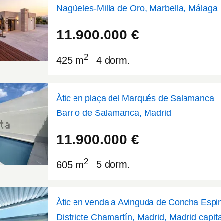
Nagüeles-Milla de Oro, Marbella, Málaga
36.5188
-4.92471
11.900.000
€
2
425 m
4 dorm.
Àtic en plaça del Marqués de Salamanca
Barrio de Salamanca, Madrid
40.4299
-3.6815
11.900.000
€
2
605 m
5 dorm.
Àtic en venda a Avinguda de Concha Espi
Districte Chamartín, Madrid, Madrid capit