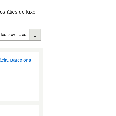
sos
àtics de luxe
 les províncies
àcia, Barcelona
.3975
16041