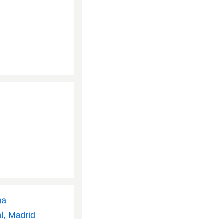
na
al, Madrid