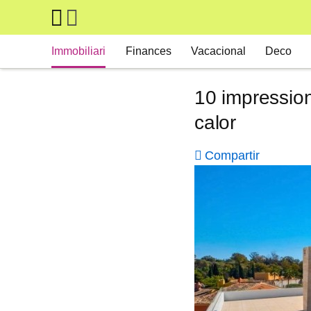
Skip to main content
Main navigation
Immobiliari
Finances
Vacacional
Deco
10 impression
calor
Compartir