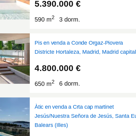
5.390.000
€
2
590 m
3 dorm.
Pis en venda a Conde Orgaz-Piovera
Districte Hortaleza, Madrid, Madrid capita
40.4552
-3.64299
4.800.000
€
2
650 m
6 dorm.
Àtic en venda a Crta cap martinet
Jesús/Nuestra Señora de Jesús, Santa Eul
Balears (Illes)
38.9149
1.46303