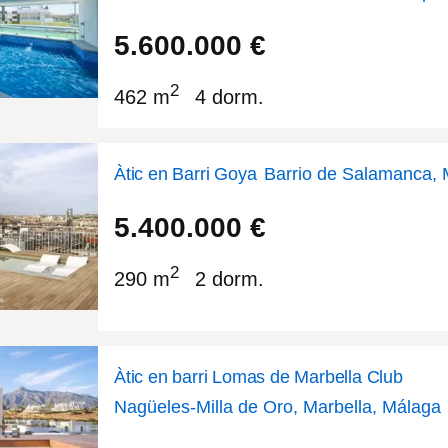
40.4536
-3.68997
5.600.000
€
2
462 m
4 dorm.
Àtic en Barri Goya
Barrio de Salamanca, 
40.4222
-3.67388
5.400.000
€
2
290 m
2 dorm.
Àtic en barri Lomas de Marbella Club
Nagüeles-Milla de Oro, Marbella, Málaga
36.5077
-4.93399