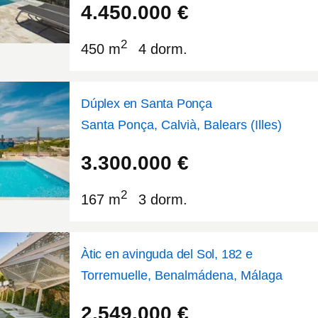
4.450.000
€
2
450 m
4 dorm.
Dúplex en Santa Ponça
Santa Ponça, Calvià, Balears (Illes)
39.4927
2.4674
3.300.000
€
2
167 m
3 dorm.
Àtic en avinguda del Sol, 182 e
Torremuelle, Benalmádena, Málaga
36.5725
-4.59082
2.549.000
€