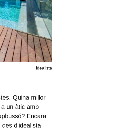
idealista
tes. Quina millor
a a un
àtic amb
 capbussó? Encara
des d'idealista