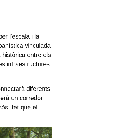
r l'escala i la
banística vinculada
 històrica entre els
es infraestructures
connectarà diferents
serà un corredor
sòs, fet que el