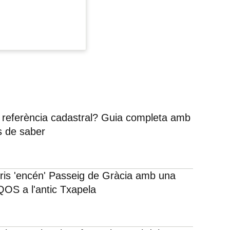
 referència cadastral? Guia completa amb
s de saber
rris 'encén' Passeig de Gràcia amb una
IQOS a l'antic Txapela