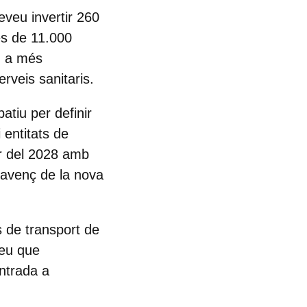
eveu invertir 260
és de 11.000
s, a més
erveis sanitaris.
atiu per definir
 entitats de
ir del 2028 amb
l'avenç de la nova
s de transport de
veu que
ntrada a