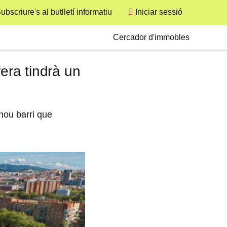
ubscriure's al butlletí informatiu
Iniciar sessió
User
Secondary
Cercador d'immobles
era tindrà un
 nou barri que