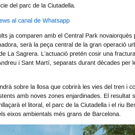
ície del parc de la
Ciutadella
.
news al canal de Whatsapp
olts ja comparen amb el
Central Park
novaiorquès pe
madora, serà la peça central de la gran operació ur
 de La Sagrera. L'actuació pretén cosir una fractura
Andreu i Sant Martí, separats durant dècades per l
endrà sobre la llosa que cobrirà les vies del tren i 
istents amb noves zones enjardinades. El resultat 
laçarà el litoral, el parc de la Ciutadella i el riu Be
els eixos ambientals més grans de Barcelona.