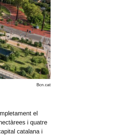
Bcn.cat
ompletament el
hectàrees i quatre
apital catalana i