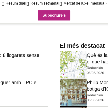
Resum diari
Resum setmanal
Mercat de luxe (mensual)
El més destacat
 8 llogarets sense
Què és la
el que ha
Redacción
05/08/2026
oguer amb l'IPC el
Philip Mo
botiga d'
Redacción
05/08/2026