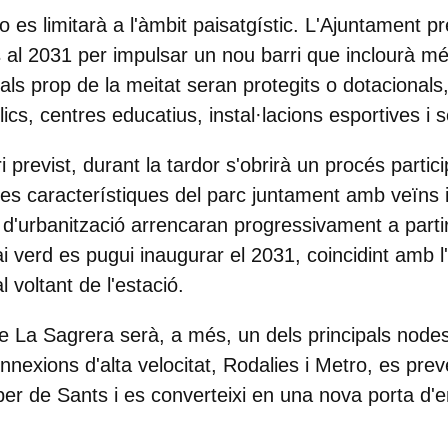
 es limitarà a l'àmbit paisatgístic.
L'Ajuntament pr
s al 2031
per impulsar un nou barri que inclourà m
als prop de la meitat seran protegits o dotacional
cs, centres educatius, instal·lacions esportives i s
 previst, durant la tardor s'obrirà un procés particip
les característiques del parc juntament amb veïns i
s d'urbanització arrencaran progressivament a part
pai verd es pugui inaugurar el 2031, coincidint amb 
l voltant de l'estació.
de La Sagrera serà, a més, un dels principals node
nexions d'alta velocitat, Rodalies i Metro, es pre
er de Sants i es converteixi en una nova porta d'e