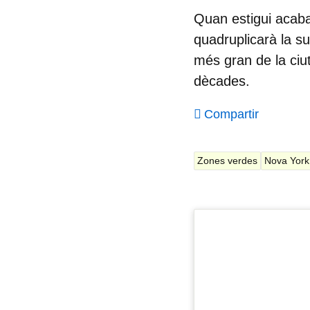
Quan estigui acaba
quadruplicarà la s
més gran de la ciu
dècades.
Compartir
Zones verdes
Nova York