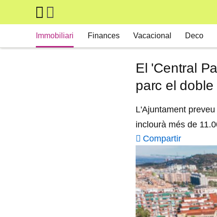
Skip to main content
Main navigation
Immobiliari
Finances
Vacacional
Deco
El 'Central P
parc el doble
L'Ajuntament preveu i
inclourà més de 11.0
Compartir