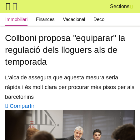
Skip to main content
Sections
Main navigation
Immobiliari
Finances
Vacacional
Deco
Collboni proposa "equiparar" la
regulació dels lloguers als de
temporada
L'alcalde assegura que aquesta mesura seria
ràpida i és molt clara per procurar més pisos per als
barcelonins
Compartir