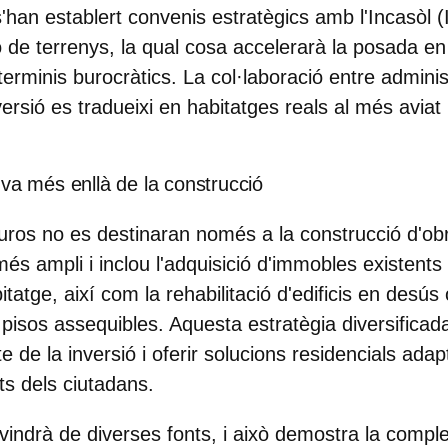
han establert convenis estratègics amb l'Incasòl (I
ió de terrenys, la qual cosa accelerarà la posada e
 terminis burocràtics. La col·laboració entre admini
rsió es tradueixi en habitatges reals al més aviat 
 va més enllà de la construcció
euros no es destinaran només a la construcció d'obr
és ampli i inclou l'adquisició d'immobles existents
bitatge, així com la rehabilitació d'edificis en desú
 pisos assequibles. Aquesta estratègia diversificad
e de la inversió i oferir solucions residencials ada
ts dels ciutadans.
indrà de diverses fonts, i això demostra la complex