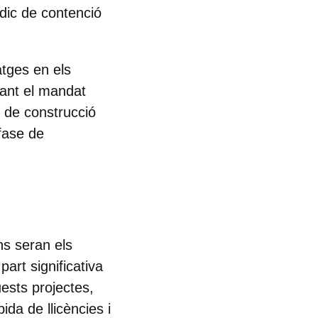
dic de contenció
atges
en els
rant el mandat
l de construcció
 fase de
s seran els
art significativa
uests projectes,
ida de llicències i