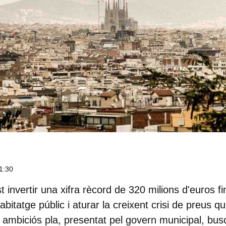
1:30
t invertir una xifra rècord de
320 milions d'euros
fi
habitatge públic i aturar la creixent crisi de preus q
t ambiciós pla, presentat pel govern municipal, b