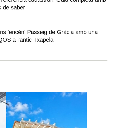
s de saber
rris 'encén' Passeig de Gràcia amb una
IQOS a l'antic Txapela