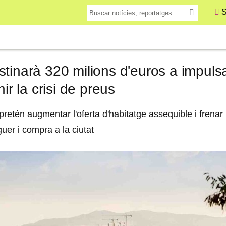
S
tinarà 320 milions d'euros a impulsa
nir la crisi de preus
retén augmentar l'oferta d'habitatge assequible i frenar l
guer i compra a la ciutat