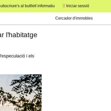
ubscriure's al butlletí informatiu
Iniciar sessió
User
Secondary
Cercador d'immobles
r l'habitatge
'especulació i els