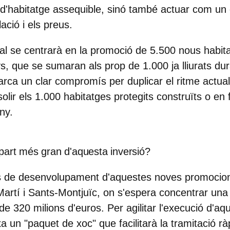
 d'habitatge assequible, sinó també actuar com un 
ació i els preus.
ipal se centrarà en la promoció de
5.500 nous habit
s, que se sumaran als prop de 1.000 ja lliurats du
arca un clar compromís per duplicar el ritme actua
solir els 1.000 habitatges protegits construïts o en
ny.
 part més gran d'aquesta inversió?
us de desenvolupament d'aquestes noves promocion
Martí i Sants-Montjuïc, on s'espera concentrar una p
de 320 milions d'euros. Per agilitar l'execució d'aq
 un "paquet de xoc" que facilitarà la tramitació ràp