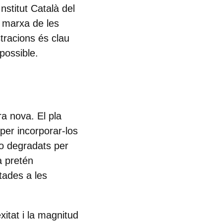
nstitut Català del
n marxa de les
stracions és clau
possible.
a nova. El pla
 per incorporar-los
s o degradats per
a pretén
ptades a les
itat i la magnitud