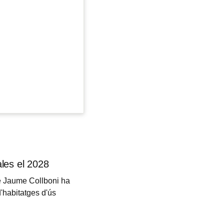
ales el 2028
de Jaume Collboni ha
'habitatges d'ús
esura afectarà els
 gir radical a la