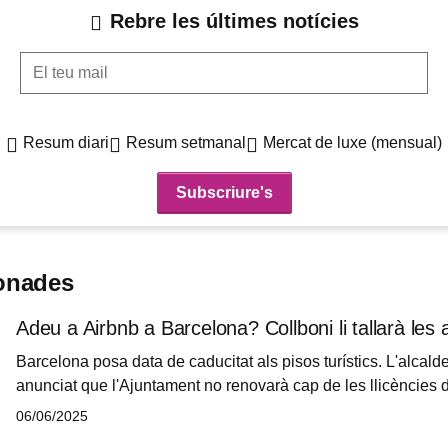
Rebre les últimes notícies
El teu mail
Resum diari
Resum setmanal
Mercat de luxe (mensual)
ionades
Adeu a Airbnb a Barcelona? Collboni li tallarà les 
Barcelona posa data de caducitat als pisos turístics. L'alcal
anunciat que l'Ajuntament no renovarà cap de les llicències d
turístic (HUT) una vegada expirin el novembre del 2028. La m
06/06/2025
més de 10.000 pisos amb llicència legal a la ciutat i suposa un