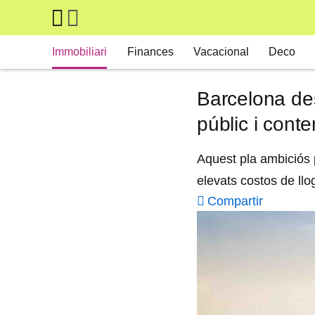
Skip to main content
Main navigation
Immobiliari
Finances
Vacacional
Deco
Barcelona des
públic i conte
Aquest pla ambiciós p
elevats costos de llo
Compartir