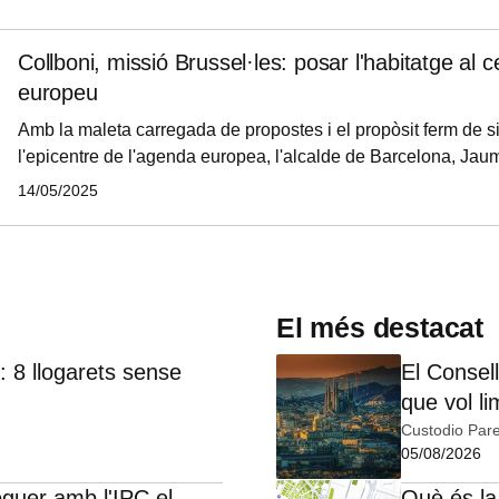
política d'allotjament turístic.
Collboni, missió Brussel·les: posar l'habitatge al 
europeu
Amb la maleta carregada de propostes i el propòsit ferm de sit
l'epicentre de l'agenda europea, l'alcalde de Barcelona, Ja
aquesta setmana un viatge clau a Brussel·les. Durant els die
14/05/2025
Collboni participarà en diverses reunions i sessions de treball
europees, reafirmant el lideratge de Barcelona en la defensa d
a nivell continental.
El més destacat
 8 llogarets sense
El Consell
que vol li
Custodio Pare
05/08/2026
oguer amb l'IPC el
Què és la