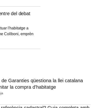
centre del debat
uar l'habitatge a
ume Collboni, emprèn
s 14 i 15 de maig,
 a les institucions
el dret a l'habitatge
 de Garanties qüestiona la llei catalana
mitar la compra d'habitatge
ja
 referència cadastral? Guia completa amb