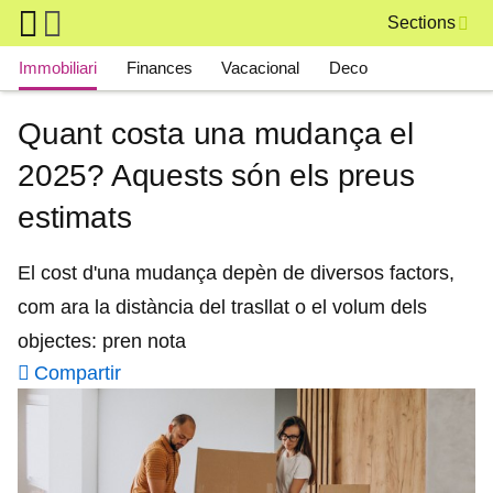
Skip to main content
Sections
Main navigation
Immobiliari
Finances
Vacacional
Deco
Quant costa una mudança el
2025? Aquests són els preus
estimats
El cost d'una mudança depèn de diversos factors,
com ara la distància del trasllat o el volum dels
objectes: pren nota
Compartir