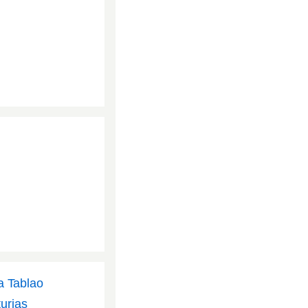
a Tablao
turias