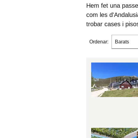
Hem fet una passej
com les d'Andalusia
trobar cases i piso
Ordenar:
Barats