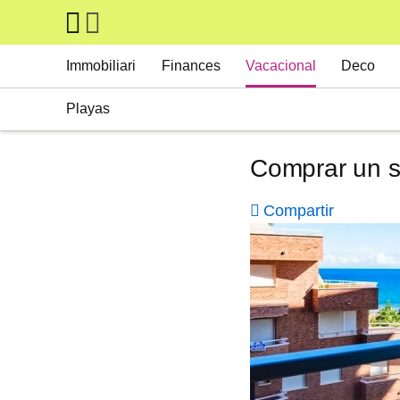
Skip to main content
Main navigation
Immobiliari
Finances
Vacacional
Deco
Playas
Comprar un se
Compartir