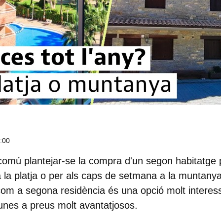
9:00
omú plantejar-se la
compra d'un segon habitatge
p
 a la platja o per als caps de setmana a la muntany
com a segona residència
és una opció molt interes
gunes a preus molt avantatjosos.