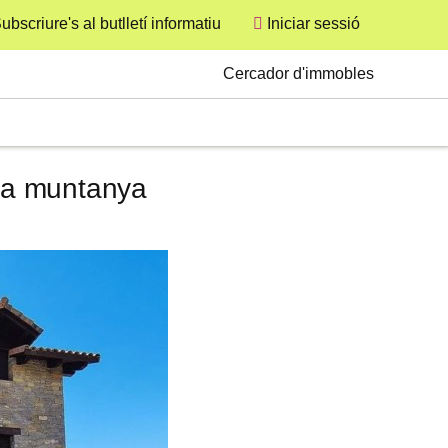
ubscriure's al butlletí informatiu
Iniciar sessió
User
Secondary
Cercador d'immobles
 la muntanya