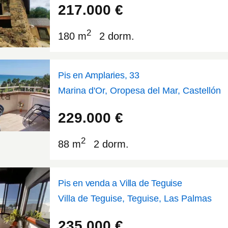
217.000
€
2
180 m
2 dorm.
Pis en Amplaries, 33
Marina d'Or, Oropesa del Mar, Castellón
40.1151
0.154957
229.000
€
2
88 m
2 dorm.
Pis en venda a Villa de Teguise
Villa de Teguise, Teguise, Las Palmas
29.0634
-13.5589
235.000
€