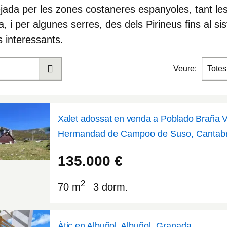
ada per les zones costaneres espanyoles, tant les
, i per algunes serres, des dels Pirineus fins al si
s interessants.
Veure:
Totes
Xalet adossat en venda a Poblado Braña Vi
Hermandad de Campoo de Suso, Cantabr
43.0341
-4.35784
135.000
€
2
70 m
3 dorm.
Àtic en Albuñol
Albuñol, Granada