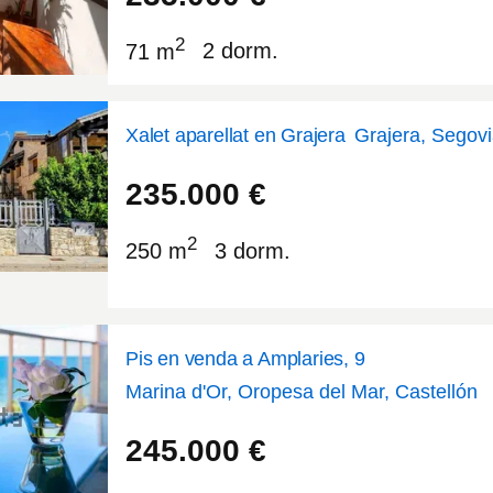
2
71 m
2 dorm.
Xalet aparellat en Grajera
Grajera, Segov
41.374
-3.61851
235.000
€
2
250 m
3 dorm.
Pis en venda a Amplaries, 9
Marina d'Or, Oropesa del Mar, Castellón
40.1097
0.152754
245.000
€