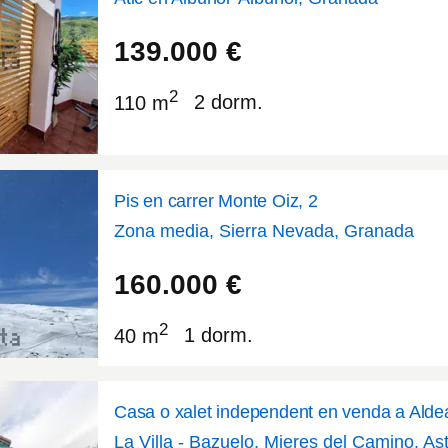
36.7917
-3.19898
139.000
€
2
110 m
2 dorm.
Pis en carrer Monte Oiz, 2
Zona media, Sierra Nevada, Granada
37.0954
-3.39596
160.000
€
2
40 m
1 dorm.
Casa o xalet independent en venda a Alde
La Villa - Bazuelo, Mieres del Camino, As