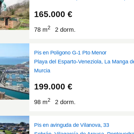
43.2434
-5.7539
165.000
€
2
78 m
2 dorm.
Pis en Poligono G-1 Pto Menor
Playa del Esparto-Veneziola, La Manga d
Murcia
37.7494
-0.740904
199.000
€
2
98 m
2 dorm.
Pis en avinguda de Vilanova, 33
Sobrán, Vilagarcía de Arousa, Pontevedr