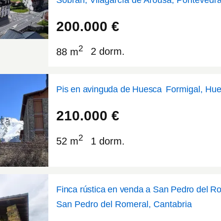
42.5841
-8.78945
200.000
€
2
88 m
2 dorm.
Pis en avinguda de Huesca
Formigal, Hu
42.7733
-0.359476
210.000
€
2
52 m
1 dorm.
Finca rústica en venda a San Pedro del R
San Pedro del Romeral, Cantabria
43.1463
-3.8382