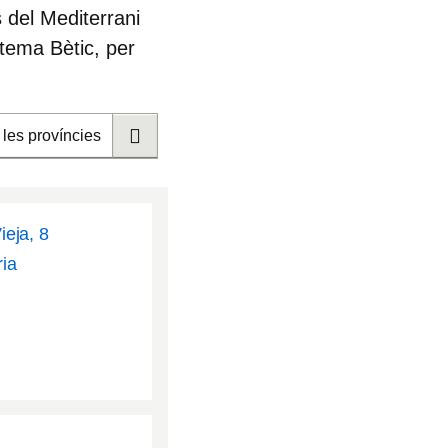
 del Mediterrani
stema Bètic, per
 les províncies
eja, 8
ia