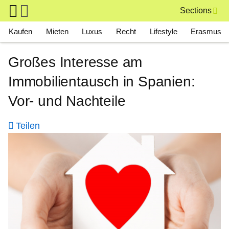
Skip to main content
Sections
Main navigation
Kaufen
Mieten
Luxus
Recht
Lifestyle
Erasmus
Großes Interesse am
Immobilientausch in Spanien:
Vor- und Nachteile
Teilen