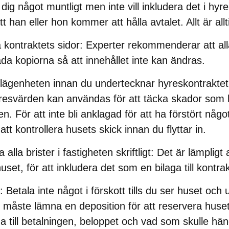
dig något muntligt men inte vill inkludera det i hyr
t han eller hon kommer att hålla avtalet. Allt är alltid
a kontraktets sidor
: Experter rekommenderar att all
da kopiorna så att innehållet inte kan ändras.
a lägenheten innan du undertecknar hyreskontraktet
hyresvärden kan användas för att täcka skador som
en. För att inte bli anklagad för att ha förstört nå
 att kontrollera husets skick innan du flyttar in.
a alla brister i fastigheten skriftligt:
Det är lämpligt a
 huset, för att inkludera det som en bilaga till kontrak
: Betala inte något i förskott tills du ser huset och
måste lämna en deposition för att reservera huset ä
 till betalningen, beloppet och vad som skulle hän