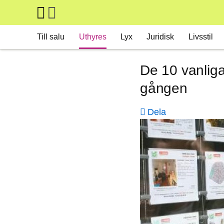
Skip to main content
Main navigation
Till salu
Uthyres
Lyx
Juridisk
Livsstil
De 10 vanliga
gången
Dela