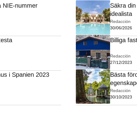
ska NIE-nummer
Säkra din
idealista
Redacción
30/06/2026
testa
Billiga fa
Redacción
27/12/2023
 hus i Spanien 2023
Bästa föro
egenskape
Redacción
30/10/2023