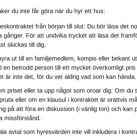
aker du inte får göra när du hyr ett hus:
eskontraktet från början till slut
: Du bör läsa det no
a gånger. För att undvika trycket att läsa det fram
t skickas till dig.
hyra ut till en familjemedlem, kompis eller bekant u
ill en betrodd person till ett mycket överkomligt pri
t är inte det, för du vet aldrig vad som kan hända.
om priset eller ta upp något som oroar dig
: Om du t
pruta eller om en klausul i kontraktet är orättvis m
ng på att föra en diskussion (i vänlig ton) och kan 
a missförstånd.
la avtal som hyresvärden inte vill inkludera i kontr