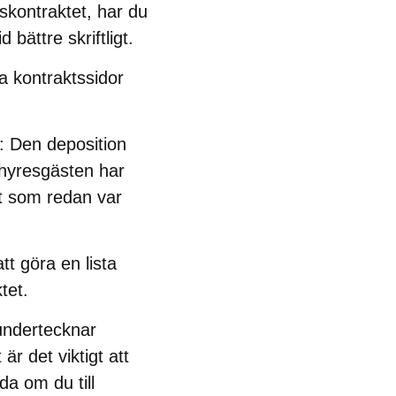
eskontraktet, har du
 bättre skriftligt.
a kontraktssidor
: Den deposition
 hyresgästen har
got som redan var
tt göra en lista
tet.
 undertecknar
r det viktigt att
da om du till