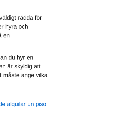
väldigt rädda för
er hyra och
nå en
nan du hyr en
en är skyldig att
et måste ange vilka
de alquilar un piso