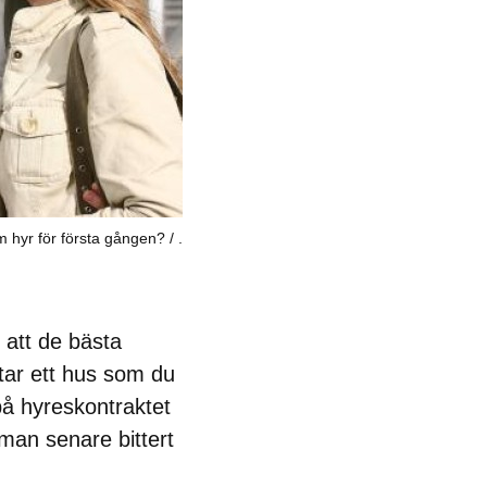
m hyr för första gången?
.
 att de bästa
tar ett hus som du
 på hyreskontraktet
 man senare bittert