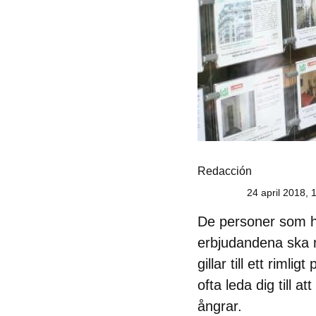
Redacción
24 april 2018, 
De personer som ha
erbjudandena ska m
gillar till ett riml
ofta leda dig till 
ångrar.