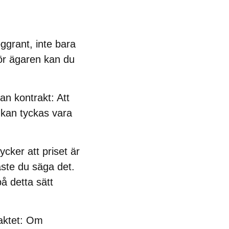
ggrant, inte bara
för ägaren kan du
tan kontrakt
: Att
s kan tyckas vara
ycker att priset är
åste du säga det.
på detta sätt
aktet
: Om