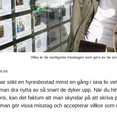
Vilka är de vanligaste misstagen som görs av de so
16:04
r sökt en hyresbostad minst en gång i sina liv vet
an dra nytta av så snart de dyker upp. När du hit
igt pris, kan det faktum att man skyndar på att skriva
att man gör vissa misstag och accepterar villkor som