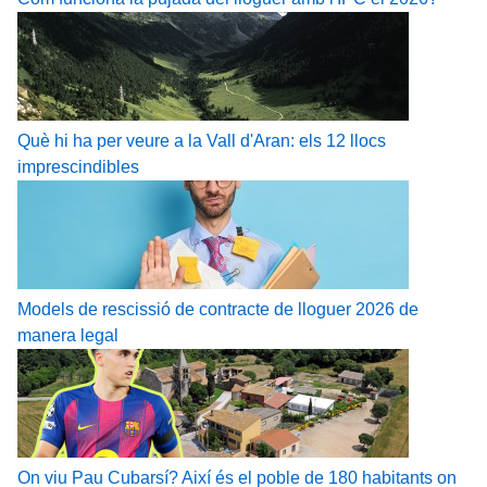
Què hi ha per veure a la Vall d'Aran: els 12 llocs
imprescindibles
Models de rescissió de contracte de lloguer 2026 de
manera legal
On viu Pau Cubarsí? Així és el poble de 180 habitants on