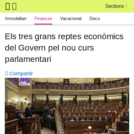
Skip to main content
Sections
Main navigation
Immobiliari
Finances
Vacacional
Deco
Els tres grans reptes econòmics
del Govern pel nou curs
parlamentari
Compartir