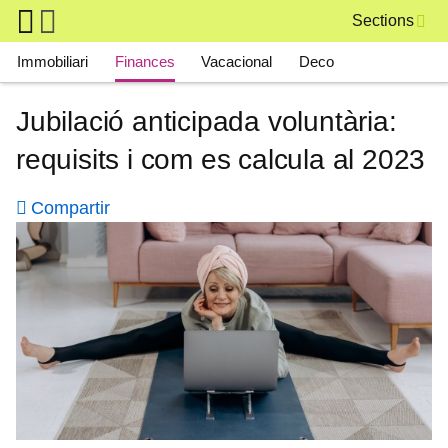
Skip to main content
Sections
Main navigation
Immobiliari
Finances
Vacacional
Deco
Jubilació anticipada voluntària:
requisits i com es calcula al 2023
Compartir