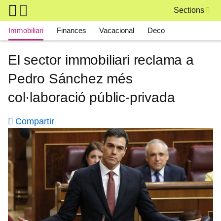
Skip to main content
Sections
Main navigation
Immobiliari
Finances
Vacacional
Deco
El sector immobiliari reclama a
Pedro Sánchez més
col·laboració públic-privada
Compartir