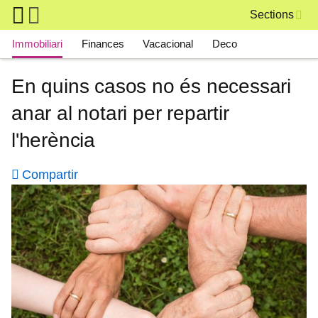
Skip to main content
Sections
Main navigation
Immobiliari
Finances
Vacacional
Deco
En quins casos no és necessari
anar al notari per repartir
l'herència
Compartir