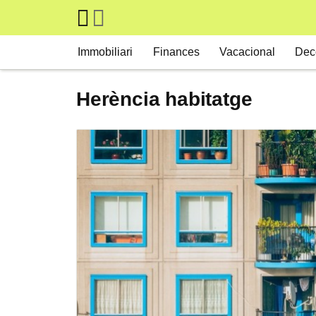
Skip to main content
Main navigation
Immobiliari
Finances
Vacacional
Dec
Herència habitatge