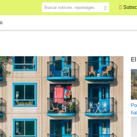
Buscar notícies, reportatges
Subscr
o
El
Po
ha