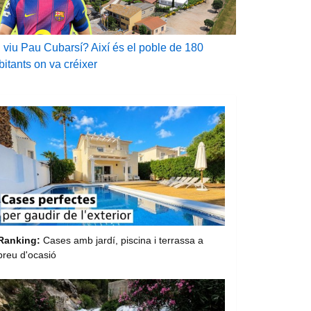
 viu Pau Cubarsí? Així és el poble de 180
bitants on va créixer
Ranking:
Cases amb jardí, piscina i terrassa a
preu d'ocasió