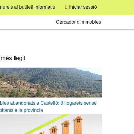
User
iure's al butlletí informatiu
Iniciar sessió
Secondary
Cercador d'immobles
 més llegit
bles abandonats a Castelló: 8 llogarets sense
bitants a la província