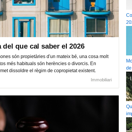
Co
20
 del que cal saber el 2026
ones són propietàries d'un mateix bé, una cosa molt
Mo
xtos més habituals són herències o divorcis. En
de
met dissoldre el règim de copropietat existent.
Immobiliari
Qu
im