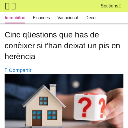
Skip to main content
Sections
Main navigation
Immobiliari
Finances
Vacacional
Deco
Cinc qüestions que has de
conèixer si t'han deixat un pis en
herència
Compartir