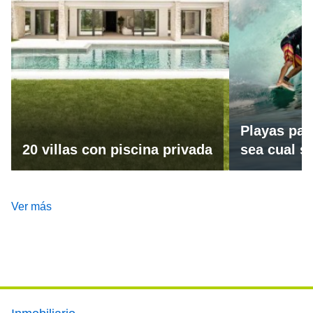
Playas par
20 villas con piscina privada
sea cual se
Ver más
Footer main menu