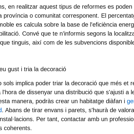
s, en realitzar aquest tipus de reformes es poden
la província o comunitat corresponent. El percentat
oble es calcula sobre la base de l'eficiència ener
ilitació. Convé que te n’informis segons la localitza
 que tinguis, així com de les subvencions disponibl
eu gust i tria la decoració
sols implica poder triar la decoració que més et r
t a l'hora de dissenyar una distribució que s'ajusti a 
esta manera, podràs crear un habitatge diàfan i
ge
d
. Abans de tirar envans i parets, s'haurà de valora
s instal·lacions. Per tant, contactar amb un professio
s coherents.