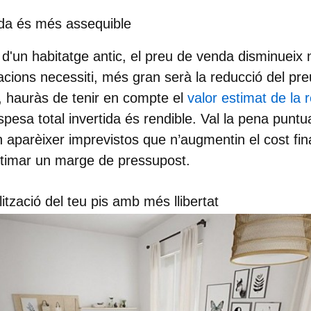
nda és més assequible
d'un habitatge antic, el preu de venda disminuei
acions necessiti, més gran serà la reducció del pre
o, hauràs de tenir en compte el
valor estimat de la 
pesa total invertida és rendible. Val la pena puntu
 aparèixer imprevistos que n’augmentin el cost fina
stimar un marge de pressupost.
lització del teu pis amb més llibertat