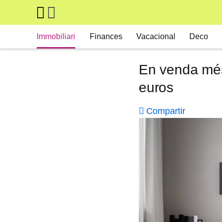
Skip to main content
Main navigation
Immobiliari
Finances
Vacacional
Deco
En venda més 
euros
Compartir