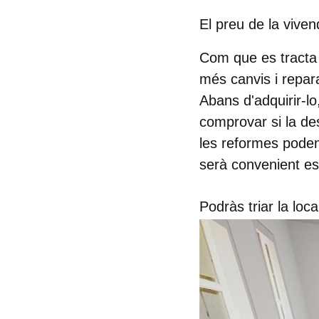
El preu de la vive
Com que es tracta 
més canvis i repar
Abans d'adquirir-l
comprovar si la des
les reformes poden
serà convenient e
Podràs triar la loca