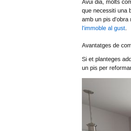
Avui dia, molts com
que necessiti una 
amb un pis d'obra n
l'immoble al gust
.
Avantatges de com
Si et planteges ad
un
pis per reforma