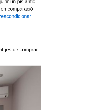
irir un pis antic
c en comparació
reacondicionar
ntatges de comprar