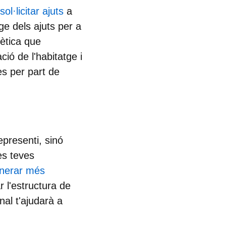
sol·licitar ajuts
a
ge dels ajuts per a
gètica que
ció de l'habitatge i
es per part de
epresenti, sinó
les teves
nerar més
r l'estructura de
nal t'ajudarà a