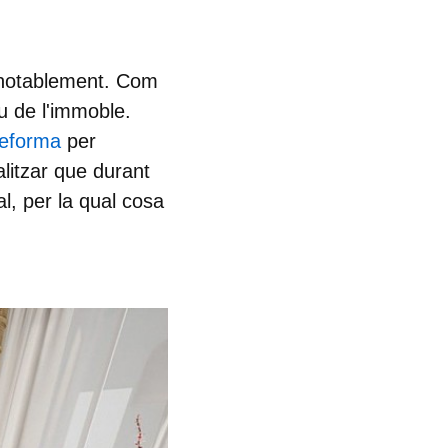
x notablement. Com
u de l'immoble.
reforma
per
alitzar que durant
l, per la qual cosa