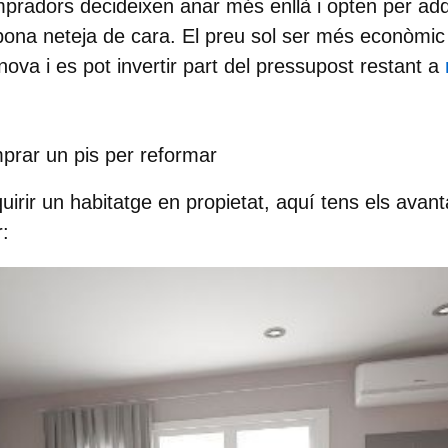
pradors decideixen anar més enllà i opten per adqu
bona neteja de cara. El preu sol ser més econòmi
ova i es pot invertir part del pressupost restant a
prar un pis per reformar
quirir un habitatge en propietat, aquí tens els ava
r: