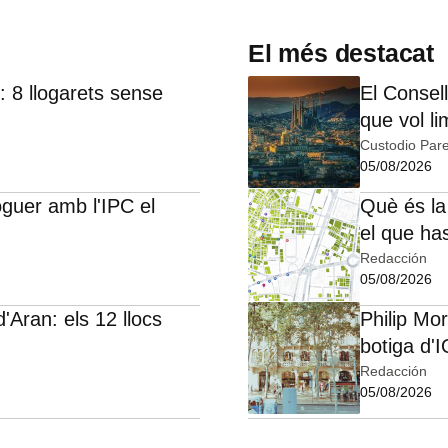
El més destacat
 8 llogarets sense
El Consell
que vol li
Custodio Pare
05/08/2026
oguer amb l'IPC el
Què és la
el que ha
Redacción
05/08/2026
d'Aran: els 12 llocs
Philip Mo
botiga d'
Redacción
05/08/2026