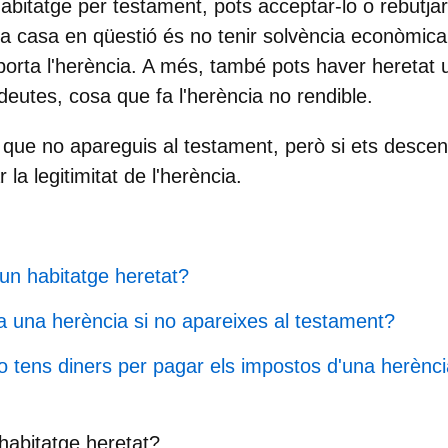
habitatge per testament, pots
acceptar-lo o
rebutja
la casa en qüestió és no tenir solvència econòmica 
rta l'herència. A més, també pots haver heretat 
eutes, cosa que fa l'herència no rendible.
at que no apareguis al testament, però si ets descen
 la legitimitat de l'herència.
un habitatge heretat?
 una herència si no apareixes al testament?
no tens diners per pagar els impostos d'una herènc
habitatge heretat?