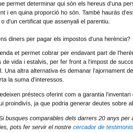
ue permet determinar qui són els hereus d'una pe
ent
i en quina proporció ho són. També hauràs d'es
a o d'un certificat que assenyali el parentiu.
tens diners per pagar els impostos d'una herència?
senda et permet
cobrar per endavant part de l'herè
de vida i estalvis, per fer front a l'impost de succe
. Una altra alternativa és demanar l'
ajornament d
ta la suma d'interessos.
cedeixen
préstecs
oferint com a garantia l'inventari 
 proindivís, ja que podria generar deutes sobre alt
 Si busques comparables dels darrers 20 anys per 
ies, pots fer servir el nostre
cercador de testimonis