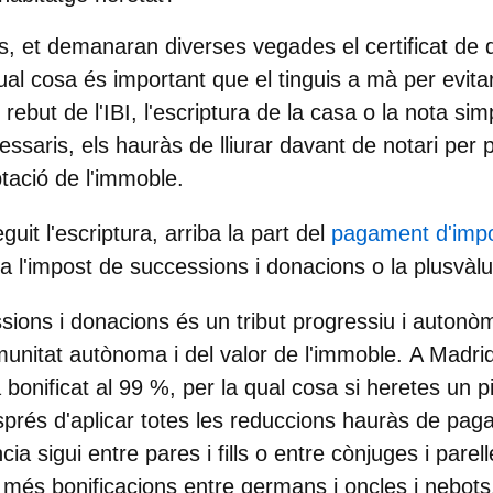
és, et demanaran diverses vegades el
certificat de
qual cosa és important que el tinguis a mà per evi
 rebut de l'IBI, l'escriptura de la casa o la nota sim
ssaris, els hauràs de lliurar davant de notari per 
ptació de l'immoble.
it l'escriptura, arriba la part del
pagament d'impo
a l'
impost de successions i donacions
o la
plusvàl
sions i donacions és un tribut progressiu i autonòm
nitat autònoma i del valor de l'immoble.
A Madri
 bonificat al 99 %,
per la qual cosa si heretes un p
prés d'aplicar totes les reduccions hauràs de pag
ia sigui entre pares i fills o entre cònjuges i parell
més bonificacions entre germans i oncles i nebots