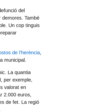
 defunció del
tar demores. També
ple
. Un cop tinguis
preparar
stos de l'herència
,
ua municipal
.
ic. La quantia
d
, per exemple,
is valorat en
ar 2.000 euros,
es de fet. La regió
.