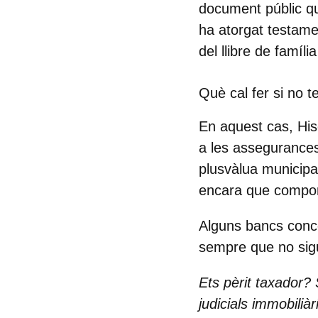
document públic q
ha atorgat testam
del llibre de famíli
Què cal fer si no 
En aquest cas, Hi
a les assegurances 
plusvàlua municipal
encara que compor
Alguns bancs con
sempre que no sigui
Ets pèrit taxador?
judicials immobiliàr