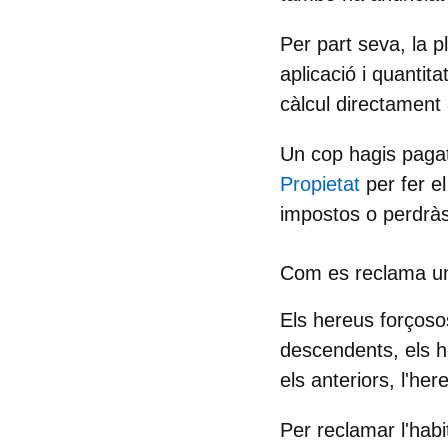
Per part seva, la p
aplicació i quantita
càlcul directament
Un cop hagis pagat
Propietat
per fer 
impostos
o perdràs
Com es reclama un
Els
hereus forçosos
descendents, els h
els anteriors, l'her
Per reclamar l'hab