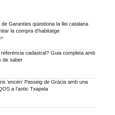
 de Garanties qüestiona la llei catalana
mitar la compra d'habitatge
ja
 referència cadastral? Guia completa amb
s de saber
rris 'encén' Passeig de Gràcia amb una
IQOS a l'antic Txapela