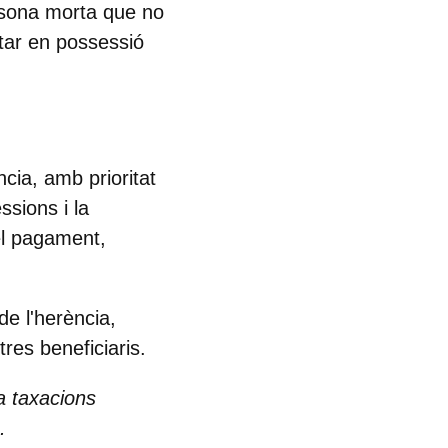
rsona morta que no
tar en possessió
ncia
, amb prioritat
ssions i la
el pagament
,
de l'herència,
res beneficiaris.
a taxacions
.