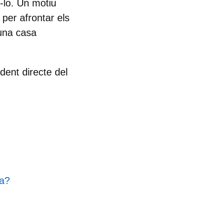
r-lo. Un motiu
per afrontar els
una casa
dent directe del
ia?