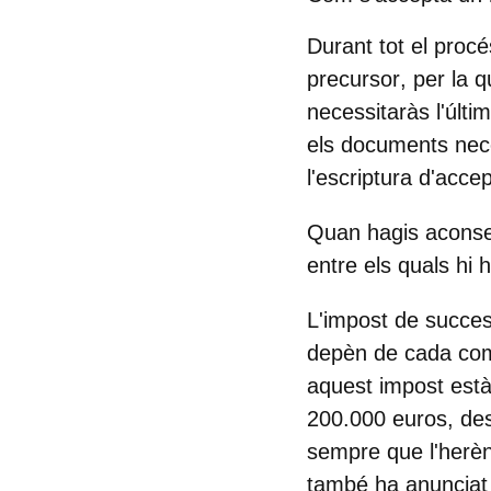
Durant tot el proc
precursor
, per la 
necessitaràs l'
últim
els documents nece
l'escriptura d'acce
Quan hagis aconsegu
entre els quals hi h
L'impost de succes
depèn de cada comu
aquest impost està
200.000 euros, des
sempre que l'herènc
també ha anunciat 