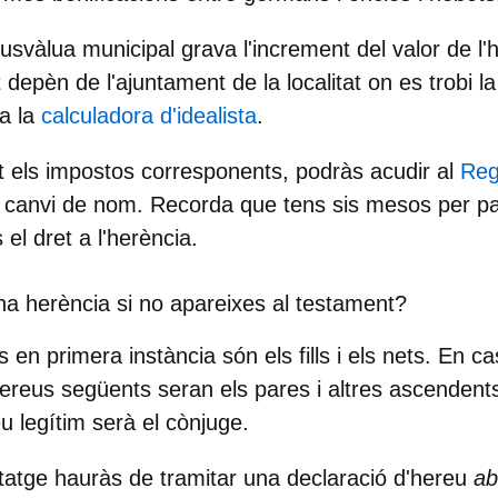
lusvàlua municipal grava l'increment del valor de l'
t depèn de l'ajuntament de la localitat on es trobi la
 a la
calculadora d'idealista
.
 els impostos corresponents, podràs acudir al
Reg
el canvi de nom. Recorda que
tens sis mesos per p
 el dret a l'herència.
a herència si no apareixes al testament?
 en primera instància són els fills i els nets
. En ca
ereus següents seran els pares i altres ascendents.
eu legítim serà el cònjuge.
itatge hauràs de tramitar una declaració d'hereu
ab