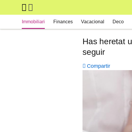
Skip to main content
Main navigation
Immobiliari
Finances
Vacacional
Deco
Has heretat 
seguir
Compartir