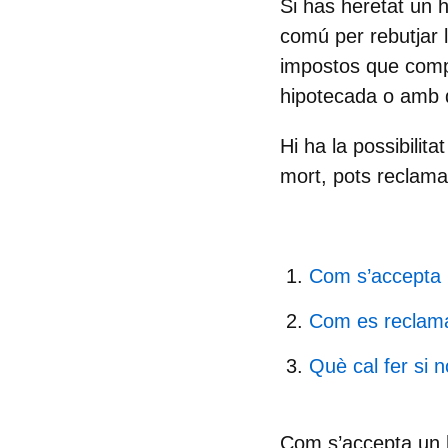
Si has heretat un 
comú per rebutjar 
impostos que compo
hipotecada o amb d
Hi ha la possibilit
mort, pots
reclamar
Com s’accepta 
Com es reclama
Què cal fer si 
Com s’accepta un 