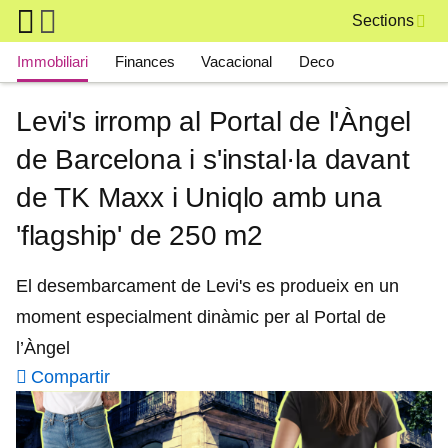
Skip to main content
Sections
Main navigation
Immobiliari
Finances
Vacacional
Deco
Levi's irromp al Portal de l'Àngel
de Barcelona i s'instal·la davant
de TK Maxx i Uniqlo amb una
'flagship' de 250 m2
El desembarcament de Levi's es produeix en un
moment especialment dinàmic per al Portal de
l’Àngel
Compartir