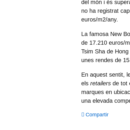
del món i és supera
no ha registrat ca
euros/m2/any.
La famosa New Bon
de 17.210 euros/m2
Tsim Sha de Hong K
unes rendes de 15
En aquest sentit,
els
retailers
de tot
marques en ubicaci
una elevada competè
Compartir