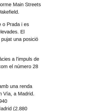
nforme
Main Streets
kefield
.
 o Prada i es
elevades. El
 pujat una posició
cies a l'impuls de
 com el número 28
i amb una renda
n Vía, a Madrid.
.940
adrid (2.880