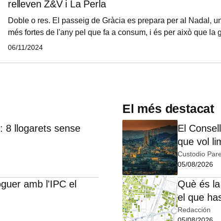
relleven Z&V i La Perla
Doble o res. El passeig de Gràcia es prepara per al Nadal, 
més fortes de l'any pel que fa a consum, i és per això que la 
d'operadors que volen aterrar a aquest carrer s'afanyen a tan
06/11/2024
permetran tenir presència a la milla d'or de Barcelona. La jo
(LVMH) i Carrera i Carrera llogaran els locals ubicats al núm
Gràcia, tal com han explicat fonts properes a totes dues a op
idealista/news.
El més destacat
 8 llogarets sense
El Consell
que vol li
Custodio Pare
05/08/2026
oguer amb l'IPC el
Què és la
el que ha
Redacción
05/08/2026