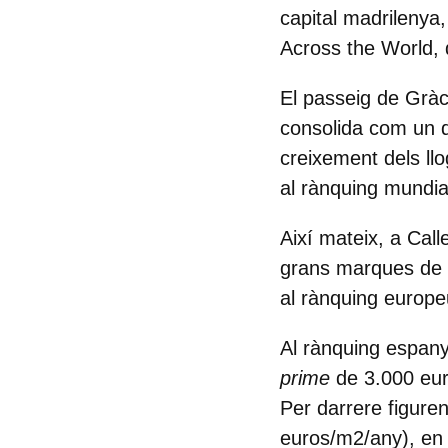
capital madrilenya
Across the World,
El
passeig de Gràc
consolida com un d
creixement dels llo
al rànquing mundia
Així mateix, a Call
grans marques de 
al rànquing europe
Al rànquing espany
prime
de 3.000 eur
Per darrere figure
euros/m2/any), en 