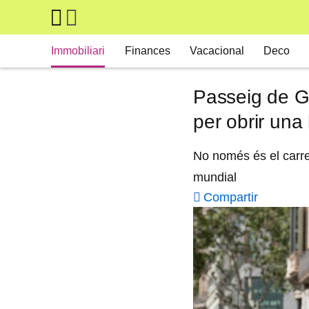
Skip to main content
Main navigation
Immobiliari
Finances
Vacacional
Deco
Passeig de G
per obrir una
No només és el carre
mundial
Compartir