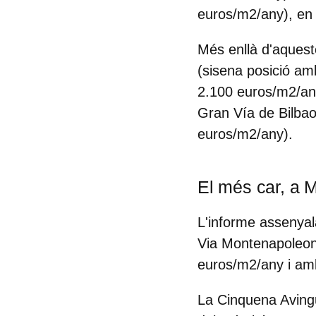
euros/m2/any), en
Més enllà d'aquest
(sisena posició am
2.100 euros/m2/any
Gran Vía de Bilbao
euros/m2/any).
El més car, a M
L'informe assenyal
Via Montenapoleo
euros/m2/any i amb
La Cinquena Aving