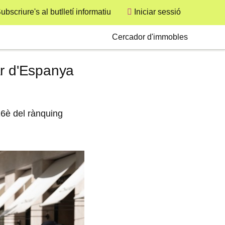
ubscriure's al butlletí informatiu
Iniciar sessió
User
Secondary
Cercador d'immobles
ar d'Espanya
16è del rànquing