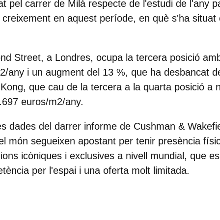
t pel carrer de Milà respecte de l'estudi de l'any p
p creixement en aquest període, en què s'ha situat
d Street, a Londres, ocupa la tercera posició a
/any i un augment del 13 %, que ha desbancat del
ong, que cau de la tercera a la quarta posició a n
.697 euros/m2/any.
 les dades del darrer informe de Cushman & Wakef
 el món segueixen apostant per tenir presència físi
ons icòniques i exclusives a nivell mundial, que es
ncia per l'espai i una oferta molt limitada.