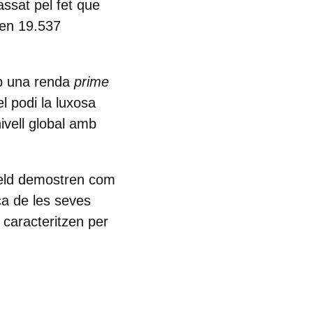
assat pel fet que
 en 19.537
mb una renda
prime
 podi la luxosa
ivell global amb
ield demostren com
ca de les seves
 caracteritzen per