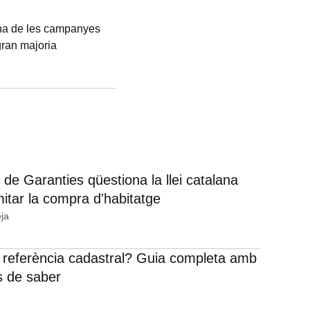
una de les campanyes
gran majoria
car els acords que els
ieria de Chaumet
ero 73 del passeig de
eracions a
 de Garanties qüestiona la llei catalana
mitar la compra d'habitatge
ja
 referència cadastral? Guia completa amb
s de saber