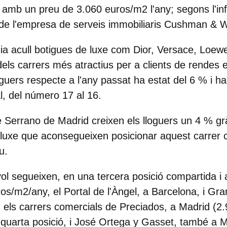
, amb un preu de 3.060 euros/m2 l'any; segons l'i
de l'empresa de serveis immobiliaris
Cushman & Wa
ia
acull botigues de luxe com Dior, Versace, Loewe
els carrers més atractius per a clients de rendes 
guers respecte a l'any passat ha estat del 6 % i ha
l, del número 17 al 16.
e Serrano de Madrid creixen els lloguers un 4 % grà
luxe que aconsegueixen posicionar aquest carrer
u.
ol segueixen, en una tercera posició compartida 
os/m2/any, el Portal de l'Àngel, a Barcelona, i Gra
n els carrers comercials de Preciados, a Madrid (2
quarta posició, i José Ortega y Gasset, també a M