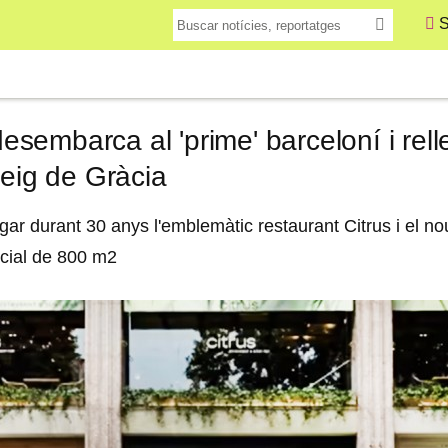
S
embarca al 'prime' barceloní i rellev
seig de Gràcia
gar durant 30 anys l'emblemàtic restaurant Citrus i el no
cial de 800 m2