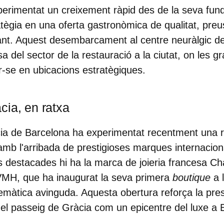
imentat un creixement ràpid des de la seva funda
atègia en una oferta gastronòmica de qualitat, preu
ant. Aquest desembarcament al centre neuràlgic d
lesa del sector de la restauració a la ciutat, on les
-se en ubicacions estratègiques.
cia, en ratxa
ia de Barcelona ha experimentat recentment una re
amb l'arribada de prestigioses marques internaciona
 destacades hi ha la marca de joieria francesa Ch
VMH, que ha inaugurat la seva primera
boutique
a 
màtica avinguda. Aquesta obertura reforça la pre
a el passeig de Gràcia com un epicentre del luxe a