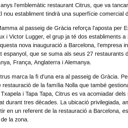
 anys l'emblemàtic restaurant
Citrus,
que va tancar 
El nou establiment tindrà una superfície comercial
 Mamma
al passeig de Gràcia reforça l'aposta per 
x i Victor Lugger, el grup ja té dos establiments 
 aquesta nova inauguració a Barcelona, l'empresa i
t espanyol, que se suma als seus 27 restaurants di
panya, França, Anglaterra i Alemanya.
trus marca la fi d'una era al passeig de Gràcia. P
 restauració de la família Nolla que també gesti
 Txapela i Tapa Tapa, Citrus
es va acomiadar dels 
litat durant tres dècades. La ubicació privilegiada, 
rtir en un referent de la restauració a Barcelona, 
s de la zona.