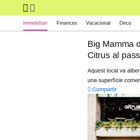
Skip to main content
Main navigation
Immobiliari
Finances
Vacacional
Deco
Big Mamma des
Citrus al pas
Aquest local va alber
una superfície comer
Compartir