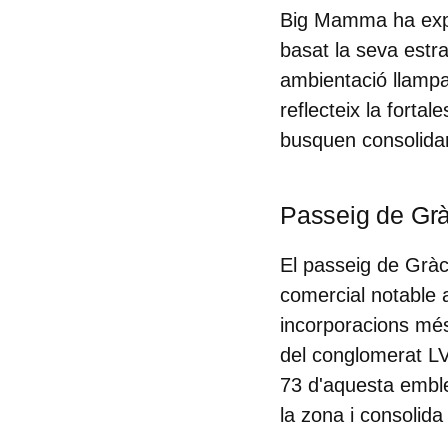
Big Mamma ha exper
basat la seva estr
ambientació llamp
reflecteix la forta
busquen consolidar
Passeig de Grà
El passeig de Gràc
comercial notable 
incorporacions més
del conglomerat L
73 d'aquesta emble
la zona i consolid