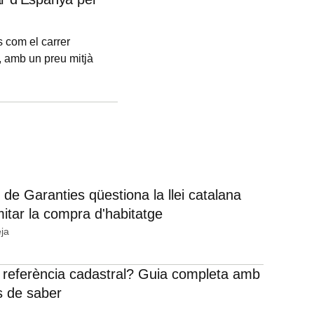
da la seva estratègia
s com el carrer
, amb un preu mitjà
na posició, hi ha
 euros/m2 l'any;
 de serveis
 de Garanties qüestiona la llei catalana
mitar la compra d'habitatge
ja
 referència cadastral? Guia completa amb
s de saber