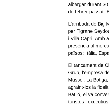
albergar durant 30
de febrer passat. 
L'arribada de
Big
per Tigrane Seydou
i Villa Capri. Amb
presència al merca
països: Itàlia, Es
El tancament de Ci
Grup, l'empresa de
Mussol, La Botiga,
agraint-los la fide
Batlló, el va conve
turistes i executiu