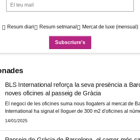
El teu mail
Resum diari
Resum setmanal
Mercat de luxe (mensual)
ionades
BLS International reforça la seva presència a Ba
noves oficines al passeig de Gràcia
El negoci de les oficines suma nous llogaters al mercat de 
International ha signat el lloguer de 300 m2 d'oficines al nú
de Gràcia, una de les principals artèries comercials i de nego
14/01/2025
catalana, tal com han explicat fonts properes a l'operació a i
L'empresa especialitzada en serveis d'externalització per a tr
Passeig de Gràcia de Barcelona, el carrer més c