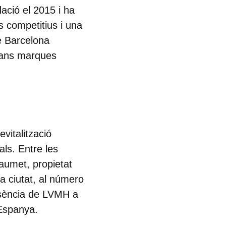
ció el 2015 i ha
s competitius i una
e Barcelona
 grans marques
vitalització
ls. Entre les
aumet, propietat
la ciutat, al número
sència de
LVMH
a
 Espanya.