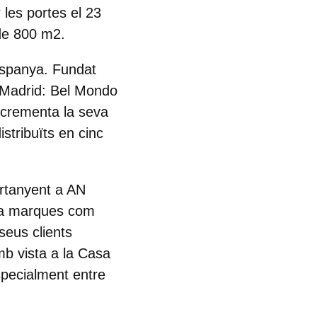
les portes el 23
 de 800 m2.
Espanya. Fundat
a Madrid: Bel Mondo
ncrementa la seva
stribuïts en cinc
ertanyent a AN
ona marques com
seus clients
amb vista a la Casa
especialment entre