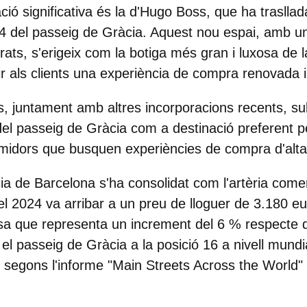
ció significativa és la d'Hugo Boss, que ha trasllad
4 del passeig de Gràcia. Aquest nou espai, amb un
ats, s'erigeix com la botiga més gran i luxosa de 
ir als clients una experiència de compra renovada i
, juntament amb altres incorporacions recents, sub
u del passeig de Gràcia com a destinació preferent 
sumidors que busquen experiències de compra d'al
ia de Barcelona s'ha consolidat com l'artèria come
el 2024 va arribar a un preu de lloguer de 3.180 e
osa que representa un increment del 6 % respecte de
 el passeig de Gràcia a la posició 16 a nivell mund
, segons l'informe "Main Streets Across the Worl