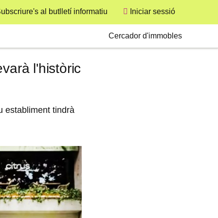
ubscriure's al butlletí informatiu
Iniciar sessió
User
Secondary
Cercador d'immobles
arà l'històric
u establiment tindrà