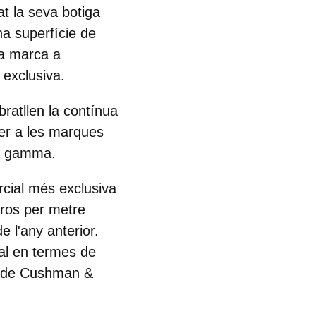
at la seva botiga
a superfície de
la marca a
 exclusiva.
ratllen la contínua
per a les marques
ta gamma.
rcial més exclusiva
uros per metre
 l'any anterior.
ial en termes de
d" de Cushman &