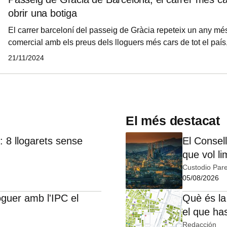
governamentals es posiciona en una ubicació prime i consoli
obrir una botiga
d'expansió a Espa
El carrer barceloní del passeig de Gràcia repeteix un any mé
comercial amb els preus dels lloguers més cars de tot el país
de 3.180 euros per metre quadrat l'any, i, darrere seu en sego
21/11/2024
Calle Serrano de la capital madrilenya, amb un preu de 3.060
segons l'informe Main Streets Across the World, de l'empresa
immobiliaris Cushman & Wakefield.
El més destacat
 8 llogarets sense
El Consell
que vol li
Custodio Pare
05/08/2026
oguer amb l'IPC el
Què és la
el que ha
Redacción