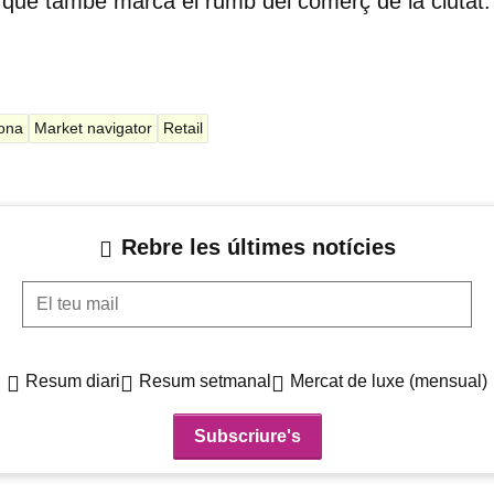
ó que també marca el rumb del comerç de la ciutat.
lona
Market navigator
Retail
Rebre les últimes notícies
El teu mail
Resum diari
Resum setmanal
Mercat de luxe (mensual)