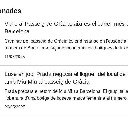
ionades
Viure al Passeig de Gràcia: així és el carrer més 
Barcelona
Caminar pel passeig de Gràcia és endinsar-se en l'essència m
modern de Barcelona: façanes modernistes, botigues de luxe
cosmopolita que combina història amb sofisticació. Aquest 
11/08/2025
s'ha consolidat com l'epicentre del luxe a la capital catalana.
Luxe en joc: Prada negocia el lloguer del local de
amb Miu Miu al passeig de Gràcia
Prada prepara el retorn de Miu Miu a Barcelona. El grup itali
l'obertura d'una botiga de la seva marca femenina al número
Gràcia, un dels locals més cotitzats del carrer per la seva ubi
26/05/2025
actualment està ocupat per Kenzo, segons ha pogut saber ide
properes a l'operació.