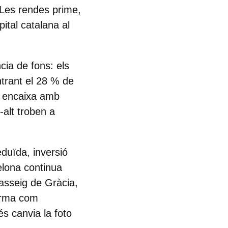
. Les rendes prime,
ital catalana al
cia de fons: els
trant el 28 % de
e encaixa amb
-alt troben a
eduïda, inversió
elona continua
Passeig de Gràcia,
firma com
és canvia la foto