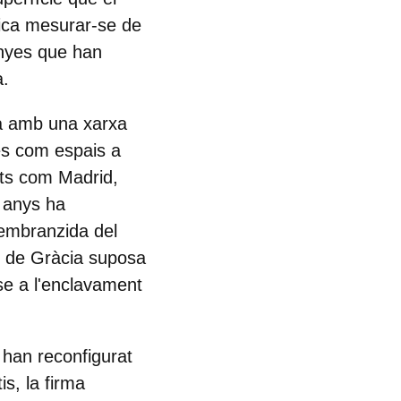
fica mesurar-se de
nyes que han
a.
a amb una xarxa
es com espais a
ats com Madrid,
s anys ha
l'embranzida del
ig de Gràcia suposa
-se a l'enclavament
 han reconfigurat
is
, la firma