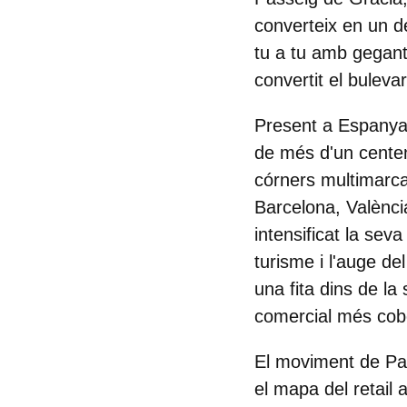
converteix en un d
tu a tu amb gega
convertit el bulev
Present a Espanya
de més d'un centen
córners multimarca
Barcelona, València
intensificat la sev
turisme i l'auge d
una fita dins de la
comercial més cobe
El moviment de Pan
el mapa del retail